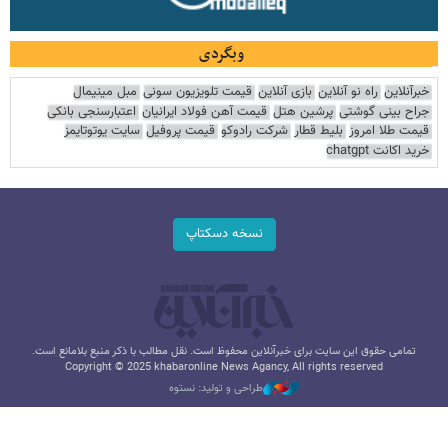
وبگردی
خبرآنلاین
راه نو آنلاین
بازی آنلاین
قیمت تلویزیون سونی
مبل مینیمال
جراح بینی گوشتی
پرشین هتل
قیمت آهن فولاد ایرانیان
اعتبارسنجی بانکی
قیمت طلا امروز
بلیط قطار
شرکت رادوکو
قیمت پروفیل
سایت یوتوتایمز
خرید اکانت chatgpt
نسخه دسکتاپ
تمامی حقوق این سایت برای خبرآنلاین محفوظ است. نقل مطالب با ذکر منبع بلامانع است.
Copyright © 2025 khabaronline News Agancy, All rights reserved
طراحی و تولید: نستوه