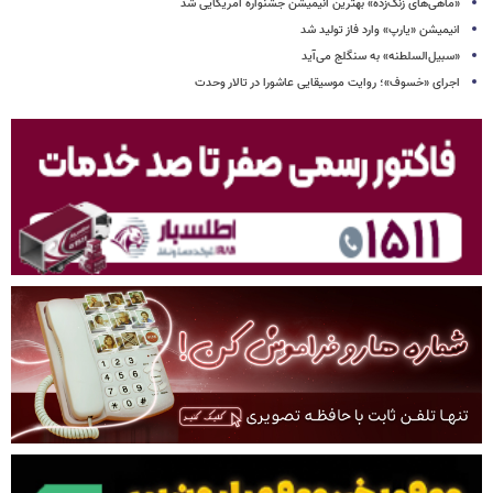
«ماهی‌های زنگ‌زده» بهترین انیمیشن جشنواره آمریکایی شد
انیمیشن «یارپ» وارد فاز تولید شد
«سبیل‌السلطنه» به سنگلج می‌آید
اجرای «خسوف»؛ روایت موسیقایی عاشورا در تالار وحدت