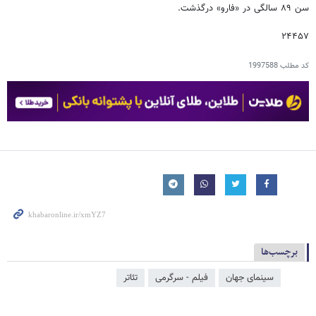
سن ‌۸۹ سالگی در «فارو» درگذشت.
۲۴۴۵۷
کد مطلب
1997588
برچسب‌ها
سینمای جهان
فیلم - سرگرمی
تئاتر