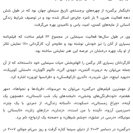
«اینگمار برگمن» از چهره‌های برجسته‌ی تاریخ سینمای جهان بود که در طول شش
دهه فعالیت هنری، ‌۹ بار نامزد جایزه‌ی اسکار شده بود و در توصیف شرایط زندگی
انسانی از مایه‌های کمدی، امید، یاس و ناامیدی بهره می‌گرفت.
وی در طول سال‌ها فعالیت سینمایی در مجموع ‌۶۲ فیلم ساخت که فیلم‌نامه
بسیاری از آنان را نیز خودش نوشته بود و علاوه‌بر آن، کارگردانی ‌۱۷۰ نمایش تئاتر
از او یک چهره درخشان در عرصه این هنر نمایشی ساخته بود.
کارگردانان بسیاری آثار برگمن را الهام‌بخش حیات سینمایی خود دانسته‌اند که از آن
جمله می‌توان به «روبرت آلتمن»، «وودی آلن»، «آتوم اگویان»،‌ «استنلی کوبریک»،
«دیوید لینچ»، «پل شریدر»، «آندری تارکوفسکی» و «فرانسوا اوزون» اشاره کرد.
از مهمترین فیلم‌های «برگمن» می‌توان به «پرسونا»، «فریادها و نجواها»، «مهر
هفتم»، «توت‌فرنگی‌های وحشی»، «لبخندهای یک شب تابستانی»، «همچون یک
آینه»، «چراغ زمستانی»، «سکوت»، «آستانه زندگی»، از «مردی با یک چتر»،
«سرزمین آرزو»، «آینده با من است»، «زندان»، «رازهای زنان»، «تابستانی با
مونیکا»، «درسی در عشق»، «چشم شیطان» و «صحنه یک ازدواج» نام برد.
«برگمن» در دسامبر ‌۲۰۰۳ از دنیای سینما کناره گرفت و روز سی‌ام جولای ۲۰۰۷ در