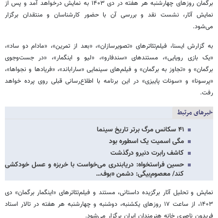
برگمان روزهای چهارشنبه هر هفته در دی ۱۴۰۳ به نمایش درخواهد آمد و پس از
نمایش آثار، نشست نقد و بررسی آن با حضور کارشناسان و منتقدان برگزار
می‌شود.
به گزارش ایسنا، فیلم‌تئاترهای «تصویرسازان»، «بعد از تمرین»، «مادام دو ساد»،
«یک بازی رویایی»، مستندهای «سندفارو»، «لیو و اینگمار»، «در جست‌وجوی
برگمان» و «تجاوز به برگمان» و فیلم‌های سینمایی «ساراباند»، «فریادها و نجواها»،
«پرسونا» و «سونات پاییزی» در این برنامه با اطلاع‌رسانی قبلی روی پرده خواهد
رفت.
خبرهای مرتبط
۴۱ سکانس مرگ برتر تاریخ سینما
مگی اسمیت یک اسطوره بود
کاشف رابرت دنیرو درگذشت
حسین فراستخواه: دریابندری می‌خواست با خربزه و عسل خودکشی
کند/ معصوم‌بیگی: دشمن «بوف…
نمایش و تحلیل آثار برگزیده داستانی، مستند و فیلم‌تئاترهای «اینگمار برگمان» دی
۱۴۰۳، از ساعت ۱۷ روزهای یکشنبه، دوشنبه و چهارشنبه هر هفته در تالار استاد
فریدون ناصری خانه هنرمندان ایران برگزار می‌شود.