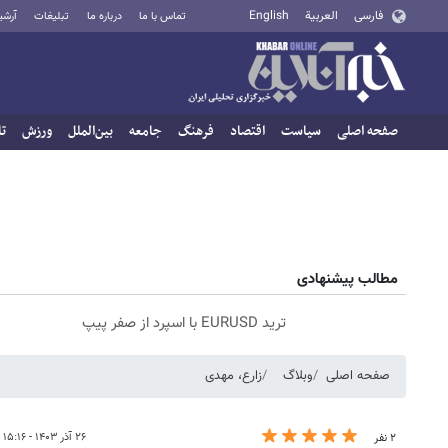
فارسی
العربية
English
تماس با ما
درباره ما
تبلیغات
آرشی
صفحه اصلی
سیاست
اقتصاد
فرهنگ
جامعه
بین‌الملل
ورزش
تا
مطالب پیشنهادی
ترید EURUSD با اسپرد از صفر پیپ
صفحه اصلی
وبلاگ
زارع، مهدی
۲۶ آذر ۱۴۰۳ - ۱۵:۱۶
۲ نفر