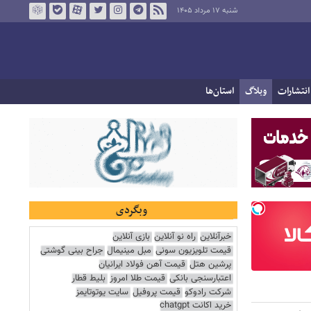
شنبه ۱۷ مرداد ۱۴۰۵
انتشارات
وبلاگ
استان‌ها
وبگردی
خبرآنلاین
راه نو آنلاین
بازی آنلاین
قیمت تلویزیون سونی
مبل مینیمال
جراح بینی گوشتی
پرشین هتل
قیمت آهن فولاد ایرانیان
اعتبارسنجی بانکی
قیمت طلا امروز
بلیط قطار
شرکت رادوکو
قیمت پروفیل
سایت یوتوتایمز
خرید اکانت chatgpt