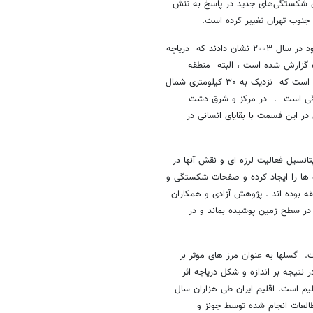
ری شکستگی‌های جدید در پاسخ به تنش
 جنوب تهران تغییر کرده است.
شادروان دکتر رسول اخروی و دانشجوی ایشان دکتر مرتضی جمالی در مقاله خود در سال ۲۰۰۳ نشان دادند که دریاچه
وه گزارش شده است ، البته منطقه
زرندیه مکان بسیار محتمل تری برای استقرار دریاچه ای در هزاران سال گذشته است که نزدیک به ۳۰ کیلومتری شمال
رقی است . در مرکز و شرق دشت
ی در این قسمت با بقایای انسانی در
انسیل فعالیت لرزه ای و نقش آنها در
ها را ایجاد کرده و صفحات شکستگی و
 بوده اند . پژوهش آزادی و همکاران
در سطح زمین پوشیده بماند و در
 گسلها به عنوان مرز های موثر بر
تیجه بر اندازه و شکل دریاچه اثر
م است. اقلیم ایران طی هزاران سال
لعات انجام شده توسط جونز و