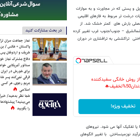
ال foreland : حوضه ساختاری طویل و پستی که در مجاورت و به موازات
ات درشت تر مربوط به فازهای اقلیمی
 قبل اقلیم با افزایش فصلی بارش های کمتر خشک شد. از
در بحث مشارکت کنید
مالشرق – جنوب/جنوب غرب تغییر کرده
اختی تراکششی به ترافشاری در دوران
نماز جماعت سران ترک
پاکستان + عکس / بن‌س
شریف و اردوغان پس ا
دفاع مشترک نماز خوا
سناتور آمریکایی خواه
برای شورش در ایران 
فرقی نمی‌کند پسر شاه 
 از روش خانگی سفیدکننده
مریم رجوی، هر کسی 
دان50%تخفیف🔥
اسلامی
شما نظر بدهید/ خبرآن
می‌بینید؟ پیشنهادها 
تخفیف ویژه!
را بگویید
ا تفکیک آنها می شود. نیروهای
یند نوزمینساختی با تغییر الگوهای