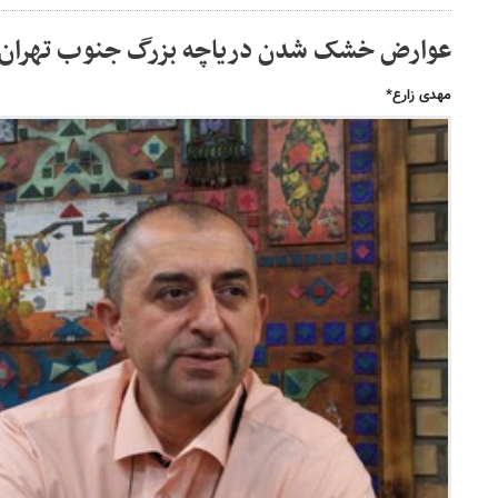
عوارض خشک شدن دریاچه بزرگ جنوب تهران
مهدی زارع*