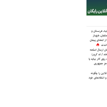
یه، عربستان و
لمان، شهباز
ز امضای پیمان
ندند
ان ارسال اسلحه
شد / تد کروز:
روی کار بیاید یا
جز جمهوری
لاین را چگونه
و انتقادهای خود