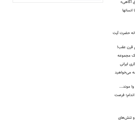
ق آگاهی»
 انسانها
انه حضرت آیت
م قرن عقب!
یک مجموعه
ری ایرانی
ه می‌خواهید
وا موند...
اندام؛ فرصت
و تنش‌های