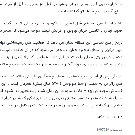
همکاران، تغییر قابل توجهی در آب و هوا در طول هزاره چهارم قبل از میلاد وج
سطح آب در دریاچه ها اثر گذاشته است.
تغییرات اقلیمی به طور قابل توجهی بر الگوهای هیدرولوژیکی اثر می گذارد. ب
جنوب تهران با کاهش جریان ورودی و افزایش تبخیر مواجه می‌شود که منجر
تاریخ زمین شناسی این منطقه نشان می دهد که فعالیت های زمینساختی توانست
البرز مرکزی با مناطق برخورد جوان مشخص می شود که در آن حرکات زمینساخت
داده و هیدرولوژی محلی را تحت اثر قرار دهد. همانطور که بالا آمدن زمینس
منجر به تغییر در مرزهای حوزه آبخیز یا مسیرهای رودخانه‌ای که به دریاچه ت
بارندگی پس از آخرین دوره یخبندان به طرز چشمگیری افزایش یافته که با حد
های زاگرس به سمت اواسط هولوسن (۵۲۰۰ سال پیش
گسترش مجدد دریاچه – تالاب ساوه در آن زمان شده باشد.تغییرات شدید اقل
همراه شده که منجر به عقب نشینی تدریجی و در نتیجه کوچک شدن دریاچه –
خشکی بزرگ اقلیمی در نیمه هولوسن منجر به خشک شدن کامل دریاچه شد
* استاد دانشگاه
کد مطلب
1997759