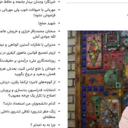
خبرنگار؛ وجدان بیدار جامعه و حافظ ح
مهربانی با حیوانات خوب ولی مهربانی با
فراموش نشود!
شهیدِ صلح!
سخنان محمدباقر خرازی و خروش عالم
الله جوادی آملی
مدیرانی با تفکرات آستین کوتاهی و نی
لزوم تجمیع قوانین ماهوی کیفری در 
روزنامه‌نگاری ملی؛ درآمدی بر حقیقت‌نگا
خودتان را خلع لباس کنید، بعدش هرچ
فحش بدهید و دروغ بگویید
از کوچه‌های لامرد؛ ترکشا رفتِن، دردِش 
انتخابات فدراسیون بدنسازی و پرورش 
اصلاح یا تکرار یک چرخه معیوب؟
کدام دانشجویان من استعداد دارند؟
زنگ خطر تندروی؛ تلاقی تندروی داخلی 
منطقه‌ای
چرا نه به اعدام ؟