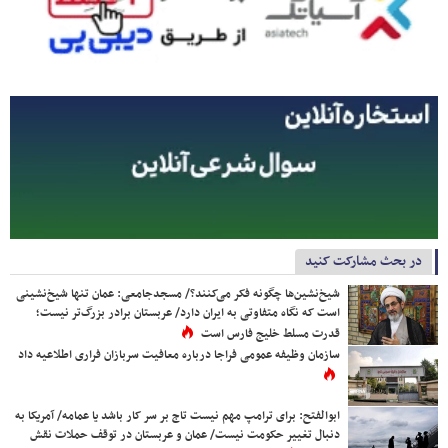
در بحث مشارکت کنید
شیخ‌نشین‌ها چگونه فکر می‌کنند؟/ مسجدجامعی: عمان تنها شیخ‌نشینی
است که نگاه متفاوتی به ایران دارد/ عربستان برادر بزرگ‌تر نیست؛
قدرت مسلط خلیج فارس است
سازمان وظیفه عمومی فراجا درباره معافیت سربازان فراری اطلاعیه داد
ابوالفتح: برای ترامپ مهم نیست تاج بر سر کار باشد یا عمامه/ آمریکا به
دنبال تغییر حکومت نیست/ عمان و عربستان در توقف حملات نقش