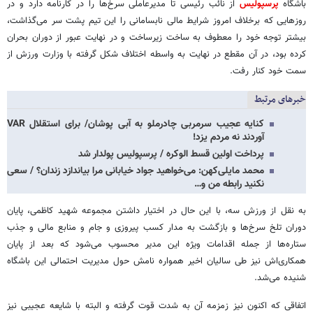
باشگاه
پرسپولیس
از نائب رئیسی تا مدیرعاملی سرخ‌ها را در کارنامه دارد و در
روزهایی که برخلاف امروز شرایط مالی نابسامانی را این تیم پشت سر می‌گذاشت،
بیشتر توجه خود را معطوف به ساخت زیرساخت و در نهایت عبور از دوران بحران
کرده بود، در آن مقطع در نهایت به واسطه اختلاف شکل گرفته با وزارت ورزش از
سمت خود کنار رفت.
خبرهای مرتبط
کنایه عجیب سرمربی چادرملو به آبی پوشان/ برای استقلال VAR
آوردند نه مردم یزد!
پرداخت اولین قسط الوکره / پرسپولیس پولدار شد
محمد مایلی‌کهن: می‌خواهید جواد خیابانی مرا بیاندازد زندان؟ / سعی
نکنید رابطه من و…
به نقل از ورزش سه، با این حال در اختیار داشتن مجموعه شهید کاظمی، پایان
دوران تلخ سرخ‌ها و بازگشت به مدار کسب پیروزی و جام و منابع مالی و جذب
ستاره‌ها از جمله اقدامات ویژه این مدیر محسوب می‌شود که بعد از پایان
همکاری‌اش نیز طی سالیان اخیر همواره نامش حول مدیریت احتمالی این باشگاه
شنیده می‌شد.
اتفاقی که اکنون نیز زمزمه آن به شدت قوت گرفته و البته با شایعه عجیبی نیز