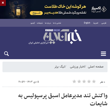
×
فارسی
العربية
English
تماس با ما
درباره ما
تبلیغات
آرشیو
شنبه ۱۷ مرداد ۱۴۰۵
صفحه اصلی
اخبار ورزشی
لیگ برتر
۵ دی ۱۴۰۳ - ۲۰:۵۹
۰ نفر
واکنش تند مدیرعامل اسبق پرسپولیس به
شایعات