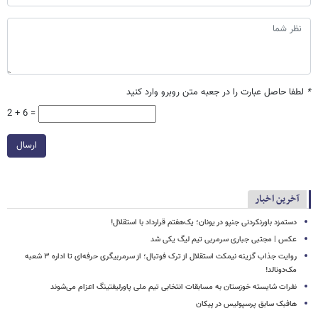
*
لطفا حاصل عبارت را در جعبه متن روبرو وارد کنید
2 + 6 =
ارسال
آخرین اخبار
دستمزد باورنکردنی جنپو در یونان؛ یک‌هفتم قرارداد با استقلال!
عکس | مجتبی جباری سرمربی تیم لیگ یکی شد
روایت جذاب گزینه نیمکت استقلال از ترک فوتبال؛ از سرمربیگری حرفه‌ای تا اداره ۳ شعبه
مک‌دونالد!
نفرات شایسته خوزستان به مسابقات انتخابی تیم ملی پاورلیفتینگ اعزام می‌شوند
هافبک سابق پرسپولیس در پیکان