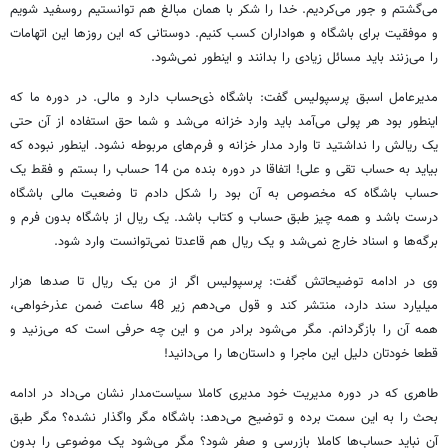
می‌گشتم و جور می‌کردیم. خدا را شکر با همان مبالغ هم توانستیم روسفید شویم
و موفقیت برای باشگاه و هواداران کسب کنیم. دوستانی که این روزها این اتهامات
را می‌زنند باید مسائل زیادی را بدانند و اینطور نمی‌شود.
مدیرعامل اسبق پرسپولیس گفت: باشگاه ذی‎‌حساب دارد و مالی. در دوره ما که
اینطور بود هر پولی می‌آمد باید وارد خزانه می‌شد و شما حق استفاده از آن حتی
یک ریالش را نداشتید تا وارد مدار خزانه و فرم‌های مربوطه نشود. اینطور نبوده که
بیاید به حساب تقی و علی! اتفاقا در دوره بنده من 14 حساب را بستم و فقط یک
حساب باشگاه که مخصوص به آن بود را شکل دادم تا وضعیت مالی باشگاه
درست باشد و همه چیز طبق حساب و کتاب باشد. یک ریال از باشگاه بدون فرم و
برگه‌ها و اسناد خارج نمی‌شد و یک ریال هم قاعدتا نمی‌توانست وارد شود.
وی در ادامه توضیحاتش گفت: پرسپولیس اگر از من یک ریال تا صدها هزار
میلیارد سند دارد، منتشر کند و قول می‌دهم زیر 48 ساعت ضمن عذرخواهی،
همه آن را بازگردانم. مگر می‌شود برادر من و این چه حرفی است که می‌زنید و
قطعا خودتان دلیل این ماجرا و داستان‌ها را می‌دانید!
طاهری که در دوره مدیریت خود مدیری کاملا سیاست‌مدار نشان می‌داد در ادامه
بحث را به این سمت برده و توضیح می‌دهد: باشگاه مگر واگذار نشده؟ مگر طبق
آن نباید حساب‌ها کاملا بازرسی و صفر شود؟ مگر می‌شود یک موضوعی را بدون