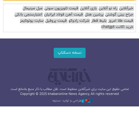
خبرآنلاین
راه نو آنلاین
بازی آنلاین
قیمت تلویزیون سونی
مبل مینیمال
جراح بینی گوشتی
پرشین هتل
قیمت آهن فولاد ایرانیان
اعتبارسنجی بانکی
قیمت طلا امروز
بلیط قطار
شرکت رادوکو
قیمت پروفیل
سایت یوتوتایمز
خرید اکانت chatgpt
نسخه دسکتاپ
تمامی حقوق این سایت برای خبرآنلاین محفوظ است. نقل مطالب با ذکر منبع بلامانع است.
Copyright © 2025 khabaronline News Agancy, All rights reserved
طراحی و تولید: نستوه