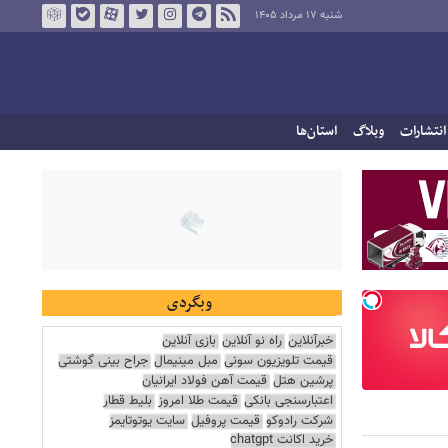
شنبه ۱۷ مرداد ۱۴۰۵
انتشارات
وبلاگ
استان‌ها
وبگردی
خبرآنلاین
راه نو آنلاین
بازی آنلاین
قیمت تلویزیون سونی
مبل مینیمال
جراح بینی گوشتی
پرشین هتل
قیمت آهن فولاد ایرانیان
اعتبارسنجی بانکی
قیمت طلا امروز
بلیط قطار
شرکت رادوکو
قیمت پروفیل
سایت یوتوتایمز
خرید اکانت chatgpt