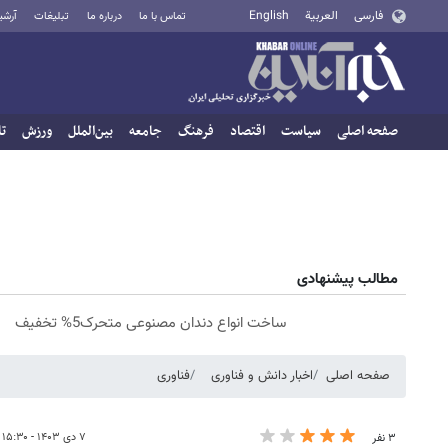
فارسی
العربية
English
تماس با ما
درباره ما
تبلیغات
آرشی
صفحه اصلی
سیاست
اقتصاد
فرهنگ
جامعه
بین‌الملل
ورزش
تا
مطالب پیشنهادی
ساخت انواع دندان مصنوعی متحرک5% تخفیف
صفحه اصلی
اخبار دانش و فناوری
فناوری
۷ دی ۱۴۰۳ - ۱۵:۳۰
۳ نفر