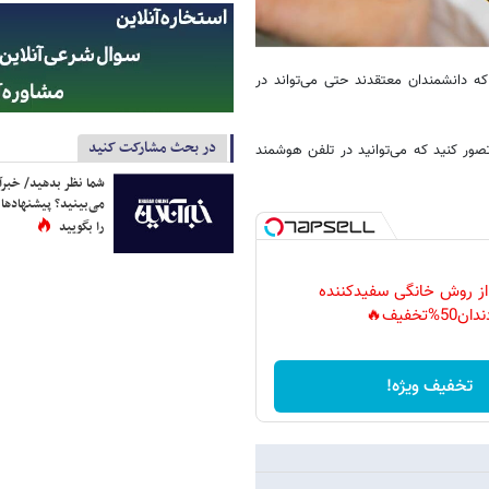
که دانشمندان معتقدند حتی می‌تواند در
در بحث مشارکت کنید
ور کنید که می‌توانید در تلفن هوشمند
شما نظر بدهید/ خبرآن
می‌بینید؟ پیشنهادها 
را بگویید
 از روش خانگی سفیدکننده
دان50%تخفیف🔥
تخفیف ویژه!