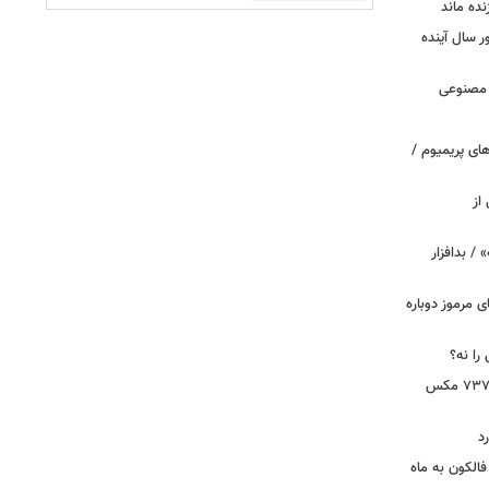
نده ماند
سال آینده
 مصنوعی
ای پریمیوم /
از
 / بدافزار
ی مرموز دوباره
را نه؟
دستور بازرسی فوری هواپیمای بوئینگ ۷۳۷ مکس
د
الکون به ماه