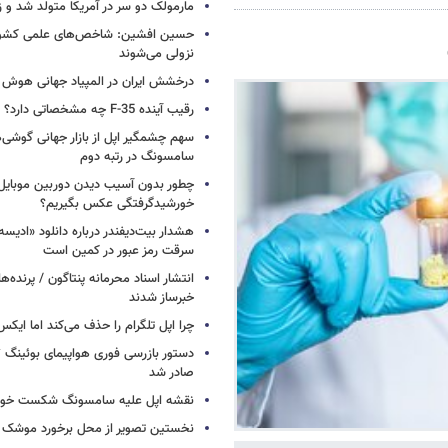
مارمولک دو سر در آمریکا متولد شد و ز
حسین افشین: شاخص‌های علمی کشور 
نزولی می‌شوند
درخشش ایران در المپیاد جهانی هوش
رقیب آینده F-35 چه مشخصاتی دارد؟
سهم چشمگیر اپل از بازار جهانی گوشی‌ه
سامسونگ در رتبه دوم
چطور بدون آسیب دیدن دوربین موبایل 
خورشیدگرفتگی عکس بگیریم؟
هشدار بیت‌دیفندر درباره دانلود «ادیسه»
سرقت رمز عبور در کمین است
انتشار اسناد محرمانه پنتاگون / پرنده‌ها
خبرساز شدند
چرا اپل تلگرام را حذف می‌کند اما ایکس 
صادر شد
نقشه اپل علیه سامسونگ شکست خور
نخستین تصویر از محل برخورد موشک ف