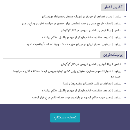
آخرین اخبار
بینید | اولین تصاویر از حریق در شهرک صنعتی نصیرآباد بهارستان
ببینید | لحظه خروج مسی از جت شخصی برای حضور در مراسم آخرین وداع با پدر
عکس | بیتا فرهی با لباس عروس در کنار گوگوش
ببینید | تعریف متفاوت خانم بازیگر از مهدی پاکدل: «نگم برات!»
ببینید | عراقچی: «حق ایران در دریای خزر داده شد و رفت» اصلاً واقعیت ندارد
پربیننده‌ترین
عکس | بیتا فرهی با لباس عروس در کنار گوگوش
ببینید | اظهارات مهم معاون امنیتی وزیر کشور درباره بررسی ابعاد مختلف قتل حمیدرضا
رجب‌زاده
ببینید | دماوند در قلب تابستان سفیدپوش شد!
ببینید | تعریف متفاوت خانم بازیگر از مهدی پاکدل: «نگم برات!»
ببینید | رهبر حزب حاکم کوزوو در پارلمان مورد حمله تخم مرغ قرار گرفت
نسخه دسکتاپ