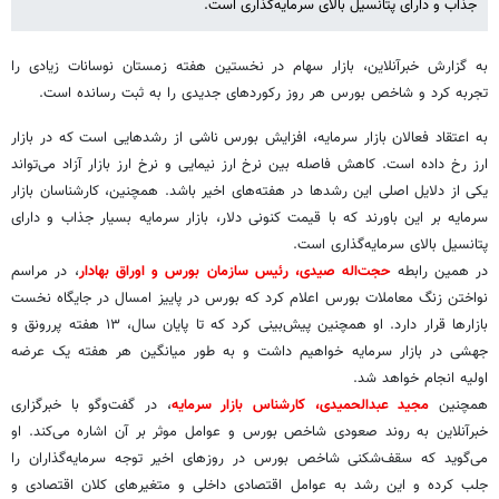
جذاب و دارای پتانسیل بالای سرمایه‌گذاری است.
به گزارش خبرآنلاین، بازار سهام در نخستین هفته زمستان نوسانات زیادی را
تجربه کرد و شاخص بورس هر روز رکوردهای جدیدی را به ثبت رسانده است.
به اعتقاد فعالان بازار سرمایه، افزایش بورس ناشی از رشدهایی است که در بازار
ارز رخ داده است. کاهش فاصله بین نرخ ارز نیمایی و نرخ ارز بازار آزاد می‌تواند
یکی از دلایل اصلی این رشدها در هفته‌های اخیر باشد. همچنین، کارشناسان بازار
سرمایه بر این باورند که با قیمت کنونی دلار، بازار سرمایه بسیار جذاب و دارای
پتانسیل بالای سرمایه‌گذاری است.
در همین رابطه
حجت‌اله صیدی، رئیس سازمان بورس و اوراق بهادار
، در مراسم
نواختن زنگ معاملات بورس اعلام کرد که بورس در پاییز امسال در جایگاه نخست
بازارها قرار دارد. او همچنین پیش‌بینی کرد که تا پایان سال، ۱۳ هفته پررونق و
جهشی در بازار سرمایه خواهیم داشت و به طور میانگین هر هفته یک عرضه
اولیه انجام خواهد شد.
همچنین
مجید عبدالحمیدی، کارشناس بازار سرمایه
، در گفت‌وگو با خبرگزاری
خبرآنلاین به روند صعودی شاخص بورس و عوامل موثر بر آن اشاره می‌کند. او
می‌گوید که سقف‌شکنی شاخص بورس در روزهای اخیر توجه سرمایه‌گذاران را
جلب کرده و این رشد به عوامل اقتصادی داخلی و متغیرهای کلان اقتصادی و