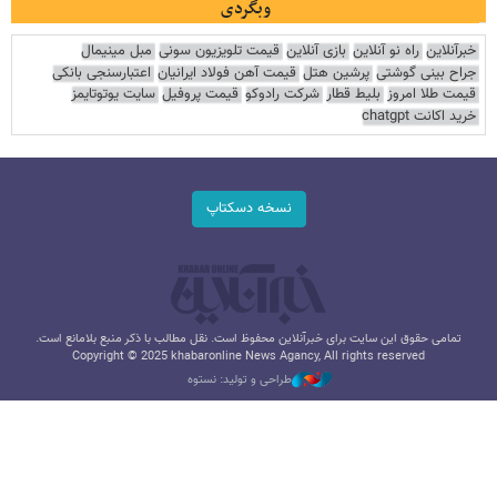
وبگردی
خبرآنلاین
راه نو آنلاین
بازی آنلاین
قیمت تلویزیون سونی
مبل مینیمال
جراح بینی گوشتی
پرشین هتل
قیمت آهن فولاد ایرانیان
اعتبارسنجی بانکی
قیمت طلا امروز
بلیط قطار
شرکت رادوکو
قیمت پروفیل
سایت یوتوتایمز
خرید اکانت chatgpt
نسخه دسکتاپ
تمامی حقوق این سایت برای خبرآنلاین محفوظ است. نقل مطالب با ذکر منبع بلامانع است.
Copyright © 2025 khabaronline News Agancy, All rights reserved
طراحی و تولید: نستوه