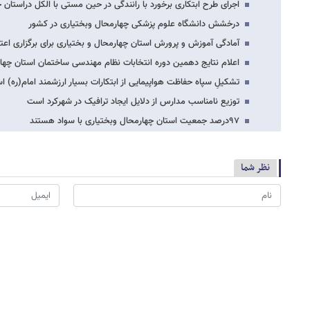
اجرای طرح ابتکاری برخورد با رانندگی در حین مستی با الکل دراستان 
درخشش دانشگاه علوم پزشکی چهارمحال وبختیاری در کشور
آمادگی آموزش و پرورش استان چهارمحال و بختیاری برای برگزاری اع
اعلام نتایج دهمین دوره انتخابات نظام مهندسی ساختمان استان چها
تشکیلِ سپاه حفاظت هواپیمایی از ابتکارات بسیار ارزشمند امام(ره) 
توزیع نامناسب مدارس از دلایل ایجاد ترافیک در شهرکرد است
۹۷درصد جمعیت استان چهارمحال وبختیاری با سواد هستند
نظر شما
*
لطفا حاصل عبارت را در جعبه متن روبرو وارد کنید