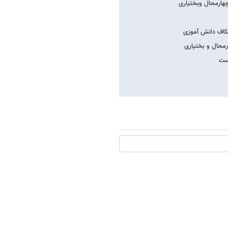
چهارمحال وبختیاری
تکاف دانش آموزی
رمحال و بختیاری
است
1 + 16 =