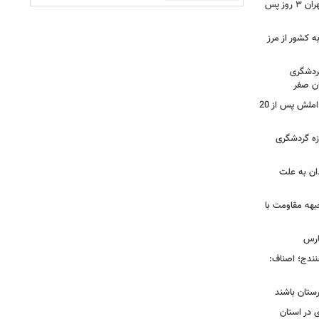
سرگردانی مسافران «اصفهان» در مرز مهران ۳ روز پس
خته به کشور از مرز
گردشگری
ان صفر
بازرس کل گیلان :پروژه محور شلمان - املش پس از 20
ی در حوزه گردشگری
را در همدان به علت
بهه مقاومت با
ارس
ی سنندج؛ اصناف:
رستان باشند
 در استان