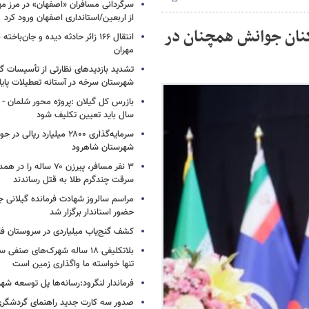
از اربعین/استانداری اصفهان ورود کرد
کنان جوانش همچنان در
انتقال ۱۶۶ زائر حادثه‌ دیده و جان‌با
مهران
تشدید بازدیدهای نظارتی از تأسیسات 
شهرستان سرخه در آستانه تعطیلات پای
سال باید تعیین تکلیف شود
سرمایه‌گذاری ۲۸۰۰ میلیارد ریال
شهرستان شاهرود
۳ نفر مسافر، پیرزن ۷۰ ساله 
سرقت چندگرم طلا به قتل رساندند
مراسم سالروز شهادت فرمانده گیلانی ج
حضور استاندار برگزار شد
کشف گنج‌یاب میلیاردی در سروستان ف
بلاتکلیفی ۱۸ ساله شهرک‌های صنف
تنها خواسته ما واگذاری زمین است
فرماندار لنگرود:رسانه‌ها پل توسعه شه
صدور سه کارت جدید راهنمای گردشگری