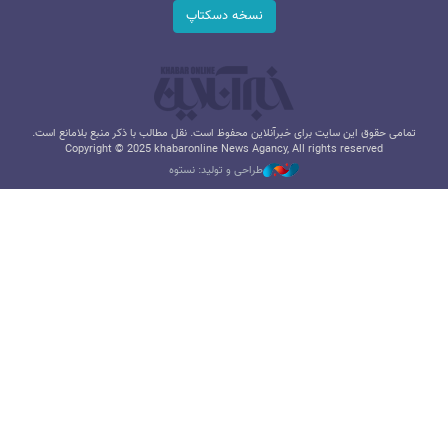
نسخه دسکتاپ
تمامی حقوق این سایت برای خبرآنلاین محفوظ است. نقل مطالب با ذکر منبع بلامانع است.
Copyright © 2025 khabaronline News Agancy, All rights reserved
طراحی و تولید: نستوه