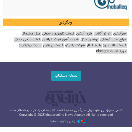
وبگردی
خبرآنلاین
راه نو آنلاین
بازی آنلاین
قیمت تلویزیون سونی
مبل مینیمال
جراح بینی گوشتی
پرشین هتل
قیمت آهن فولاد ایرانیان
اعتبارسنجی بانکی
قیمت طلا امروز
بلیط قطار
شرکت رادوکو
قیمت پروفیل
سایت یوتوتایمز
خرید اکانت chatgpt
نسخه دسکتاپ
تمامی حقوق این سایت برای خبرآنلاین محفوظ است. نقل مطالب با ذکر منبع بلامانع است.
Copyright © 2025 khabaronline News Agancy, All rights reserved
طراحی و تولید: نستوه