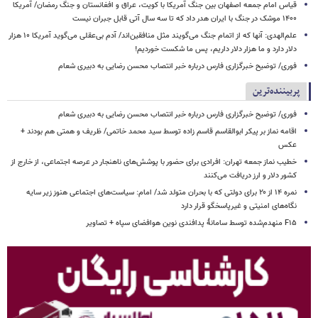
قیاس امام جمعه اصفهان بین جنگ آمریکا با کویت، عراق و افغانستان و جنگ رمضان/ آمریکا
۱۴۰۰ موشک در جنگ با ایران هدر داد که تا سه سال آتی قابل جبران نیست
علم‌الهدی: آنها که از اتمام جنگ می‌گویند مثل منافقین‌اند/ آدم بی‌عقلی می‌گوید آمریکا ۱۰ هزار
دلار دارد و ما هزار دلار داریم، پس ما شکست خوردیم!
فوری/ توضیح خبرگزاری فارس درباره خبر انتصاب محسن رضایی به دبیری شعام
پربیننده‌ترین
فوری/ توضیح خبرگزاری فارس درباره خبر انتصاب محسن رضایی به دبیری شعام
اقامه نماز بر پیکر ابوالقاسم قاسم زاده توسط سید محمد خاتمی/ ظریف و همتی هم بودند +
عکس
خطیب نماز جمعه تهران: افرادی برای حضور با پوشش‌های ناهنجار در عرصه اجتماعی، از خارج از
کشور دلار و ارز دریافت می‌کنند
نمره ۱۴ از ۲۰ برای دولتی که با بحران متولد شد/ امام: سیاست‌های اجتماعی هنوز زیر سایه
نگاه‌های امنیتی و غیرپاسخگو قرار دارد
F۱۵ منهدم‌شده توسط سامانۀ پدافندی نوین هوافضای سپاه + تصاویر