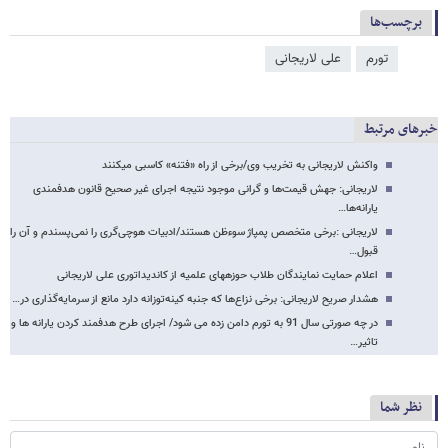
برچسب‌ها
تورم
علی لاریجانی
خبرهای مرتبط
واکنش لاریجانی به تخریب وی/برخی از راه «فتنه» کاسبی می​کنند
لاریجانی: جهش قیمت‌ها و گرانی موجود نتیجه اجرای غیر صحیح قانون هدفمندی
یارانه‌ها…
لاریجانی :برخی متخصص پمپاژ سوءظن هستند/ادبیات هوچی‌گری را نمی‌پسندم و آن را
قبول…
اعلام حمایت نمایندگان طلاب حوزه​های علمیه از کاندیداتوری علی لاریجانی
هشدار صریح لاریجانی: برخی نزاع‌ها که جنبه کینه‌توزانه دارد مانع از سرمایه‌گذاری در…
در چه صورتی سال 91 به تورم دامن زده می شود/ اجرای طرح هدفمند کردن یارانه ها و
تاثیر…
نظر شما