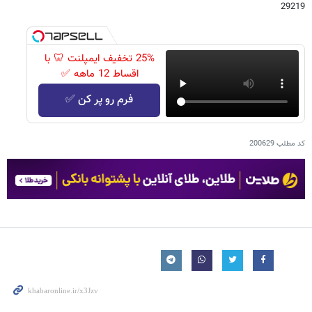
29219
25% تخفیف ایمپلنت 🦷 با
اقساط 12 ماهه ✅
فرم رو پر کن ✅
کد مطلب
200629