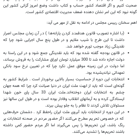
صحبت کنیم و اگر اقتصاد کشور حساب و کتاب داشت وضع امروز گرانی کشور این
گونه نبود که این امر نشان دهنده ضعف مدیریت اقتصادی کشور است.
اهم سخنان رییس مجلس در ادامه به نقل از مهر می آید:
(با اشاره تصویب قانون هدفمند کردن یارانه‌ها ) در آن زمان مجلس اصرار
داشت تا این طرح با شیب ملایم و در طول پنج سال اجرایی شود چرا که
نقدینگی زیاد موجب تورم خواهد شد.
در قانون بودجه گفته شده بود که باید نقدینگی جمع شود و در این راستا به
دولت اجازه داده شد تا 300 میلیارد تومان اوراق مشارکت را به فروش برساند،
اما دولت در این زمینه موفق عمل نکرد چرا که در تعیین نرخ سود بانکی
تمهداتی نیاندیشیده بود.
انتخابات این دوره از حساسیت بسیار بالایی برخوردار است . شرایط کشور به
گونه‌ای است که باید از ابهت ملت ایران در دنیا صیانت کرد چرا که همه جهان
چشم به انتخابات ایران دوخته‌اند.ملت ایران 33 سال پای خون شهدا
ایستادگی کرده و به آرمانهای انقلاب وفادار بوده است و در طول این سالها نیز
مسئولان تلاش کردند تا نظام را به جلو پیش ببرند.
در این دوره از انتخابات باید آبروی ملت ایران راحفظ کرد . دشمنان حرف‌هایی
که در خصوص تحریم مطرح می‌کنند اگر حضور مردم در صحنه انتخابات پر
رنگ باشد، این تحریم‌ها را پس می‌گیرند اما اگر مردم حضور کمی داشته
باشند تحریم‌ها را تشدید می‌کنند.