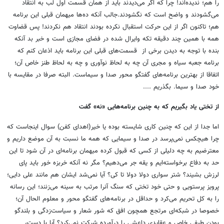
را هم؛ ندیده‌اند! چرا که اگر می‌دیدند باید از همان قسمت اول لب به انتقاد
می‌گشودند و واضح است که نگشودند.جالب آنکه ده‌ها میهمان قبلی این برنامه
هم؛ تاکنون اگر از این حرکت استقبال نکرده بودند انتقاد هم نکردند! پس قضاوت
همه با همین چند دقیقه تکه وایرال شده در فضای مجازی است و خبر بد آنکه
بنده با توجه به دیدن برخی از قسمت‌های قبلی این برنامه باید اذعان کنم که
برنامه جعبه سیاه و مجری آن چه به لحاظ نوآوری و چه به لحاظ طنز خاص آن؛
اتفاقا از بهترین برنامه‌های گفتگو محور صدا و سیماست. البته صرفا در مقایسه با
خود صدا و سیما. بگذریم ....
از تختی یاد بگیریم که به چنین برنامه‌هایی «نه» گفت
اما جدا از این که چنین کاری شایسته بوده یا خیر(اهدای کفن) سوال اینجاست که
چرا هیچکس نمی‌پرسد در صدا و سیمایی که همه ما نسبت به آن موضع داریم و
معترضیم به چه دلیلی از کسی که قبول کرده میهمان برنامه‌ای در آن شود تا این
حد به دفاع برخواسته‌ایم و یقه جر می‌دهیم؟ مگر نه آنکه خربزه خور باید پای
لرزش بشیند؟ شتر سواری دولا دولا تا کی؟ آیا نمی‌شد ایشان هم مانند علی دایی؛
پرویز پرستویی و حتی خود تختی که سنگ آنرا مرتب به سینه می‌زنند؛ این رسانه
را به کل تحریم می‌کرد و حداقل در برنامه‌های گفتگو محور و معلوم الحال آن؛
خصوصا در شبکه‌ای مرتجع همچون افق که شور شعار و سیاست‌زدگی و بلندگو
بودن طیفی خاص و عقایدی داعشی را درآورده شرکت نمی‌کرد؟ آیا با دست،