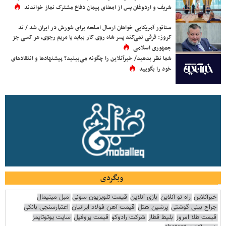
شریف و اردوغان پس از امضای پیمان دفاع مشترک نماز خواندند
سناتور آمریکایی خواهان ارسال اسلحه برای شورش در ایران شد / تد
کروز: فرقی نمی‌کند پسر شاه روی کار بیاید یا مریم رجوی، هر کسی جز
جمهوری اسلامی
شما نظر بدهید/ خبرآنلاین را چگونه می‌بینید؟ پیشنهادها و انتقادهای
خود را بگویید
وبگردی
خبرآنلاین
راه نو آنلاین
بازی آنلاین
قیمت تلویزیون سونی
مبل مینیمال
جراح بینی گوشتی
پرشین هتل
قیمت آهن فولاد ایرانیان
اعتبارسنجی بانکی
قیمت طلا امروز
بلیط قطار
شرکت رادوکو
قیمت پروفیل
سایت یوتوتایمز