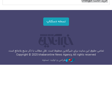
خرید اکانت chatgpt
نسخه دسکتاپ
تمامی حقوق این سایت برای خبرآنلاین محفوظ است. نقل مطالب با ذکر منبع بلامانع است.
Copyright © 2025 khabaronline News Agancy, All rights reserved
طراحی و تولید: نستوه