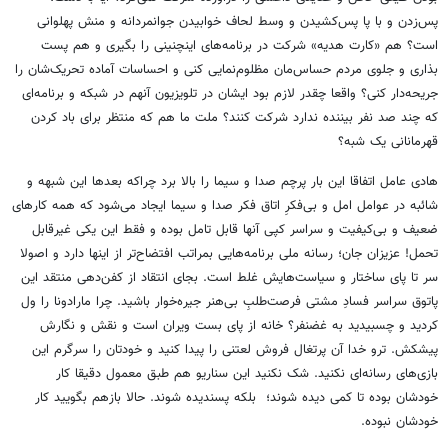
پس‌زدن و با پا پس‌کشیدن و وسط لحاف خوابیدن جوانمردانه و منش پهلوانی
است؟ هم «کارت هدیه» شرکت در برنامه‌های اینچنینی را بگیری و هم پست
بذاری و جلوی مردم حساس‌مان مظلوم‌نمایی کنی و احساسات آماده تحریک‌شان را
جریحه‌دار کنی؟ واقعا چقدر لازم بود ایشان در تلویزیون آنهم در شبکه و برنامه‌ای
که چند صد نفر بیننده ندارد شرکت کنند؟ ملت ما هم که منتظر برای باد کردن
قهرمانانی یک شبه؟
هادی عامل اتفاقا این بار پرچم صدا و سیما را بالا برد چراکه بعدها این شبهه و
شائبه در عوامل امل و بی‌فکرِ اتاق فکر صدا و سیما ایجاد می‌شود که همه کارهای
ضعیف و بی‌کیفیت و سراسر کپی آنها قابل تامل بوده و فقط این یکی غیرقابل
تحمل! عزیزان جان؛ رسانه ملی برنامه‌هایی بمراتب افتضاح‌تر از اینها دارد و اصولا
سر تا پای ساختار و سیاست‌هایش غلط است. بجای انتقاد از کفن‌دهی منتقد این
پاتوق سراسر فسادِ مشتی فرصت‌طلبِ بی‌هنر جیره‌خوار باشید. چرا مارادونا را ول
کردید و چسبیدید به غضنفر؟ خانه از پای بست ویران است و نقش و نگارش
پیشکش. ترو خدا آن پرتغال فروش لعتنی را پیدا کنید و خودتان را سرگرم این
بازی‌های رسانه‌ای نکنید. شک نکنید این سناریو هم طبق معمول دقیقا کار
خودشان بوده تا کمی دیده شوند؛ بلکه پسندیده شوند. حالا بازهم بگویید کار
خودشان نبوده.