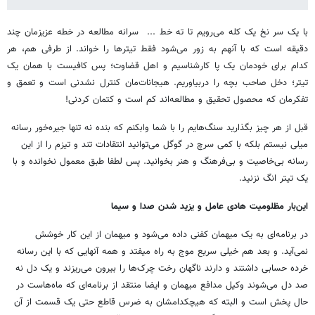
با یک سر نخ یک کله می‌رویم تا ته خط ... سرانه مطالعه در خطه عزیزمان چند
دقیقه است که با آنهم به زور می‌شود فقط تیترها را خواند. از طرفی هم، هر
کدام‌ برای خودمان یک پا کارشناسیم و اهل قضاوت؛ پس کافیست با همان یک
تیتر؛ دخل صاحب بچه را دربیاوریم. هیجانات‌مان کنترل نشدنی است و تعمق و
تفکرمان که محصول تحقیق و مطالعه‌اند کم است و کتمان کردنی!
قبل از هر چیز بگذارید سنگ‌هایم را با شما وابکنم که بنده نه تنها جیره‌خور رسانه
میلی نیستم بلکه با کمی سرچ در گوگل می‌توانید انتقادات تند و تیزم را از این
رسانه بی‌خاصیت و بی‌فرهنگ و هنر بخوانید. پس لطفا طبق معمول نخوانده و با
یک تیتر انگ نزنید.
این‌بار مظلومیت هادی عامل و یزید شدن صدا و سیما
در برنامه‌ای به یک میهمان کفنی داده می‌شود و میهمان از این کار خوشش
نمی‌آید. و بعد هم خیلی سریع موج به راه میفتد و همه آنهایی که با این رسانه
خرده حسابی داشتند و دارند ناگهان رخت چرک‌ها را بیرون می‌ریزند و یک دل نه
صد دل می‌شوند وکیل مدافع میهمان و ایضا منتقد از برنامه‌ای که ماه‌هاست در
حال پخش است و البته که هیچکدامشان به ضرس قاطع حتی یک قسمت از آن