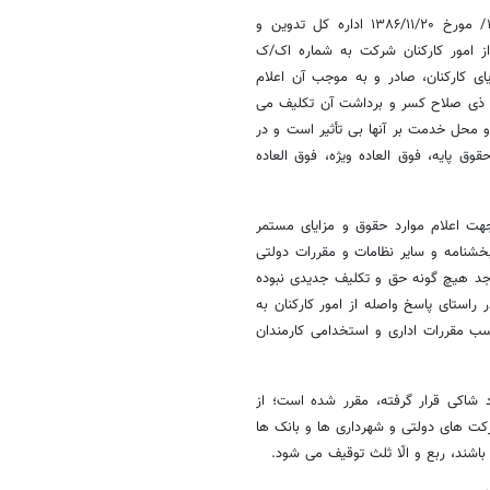
" نامه معترضٌ عنه در پاسخ به استعلام شماره اف /۲۶۴۰۲۳ت هـ م۱۱۷/ مورخ ۱۳۸۶/۱۱/۲۰ اداره کل تدوین و
ز امور کارکنان شرکت به شماره اک/ک
وق و مزایای کارکنان، صادر و به موجب آن اعلام
ع ذی صلاح کسر و برداشت آن تکلیف می
 محل خدمت بر آنها بی تأثیر است و در
وق پایه، فوق العاده ویژه، فوق العاده
هت اعلام موارد حقوق و مزایای مستمر
بخشنامه و سایر نظامات و مقررات دولتی
که اساساً موجد هیچ گونه حق و تکلیف جدیدی نبوده
راستای پاسخ واصله از امور کارکنان به
ب مقررات اداری و استخدامی کارمندان
ی احکام مدنی مصوب ۱۳۵۶ که مورد استناد شاکی قرار گرفته، مقرر شده است؛ از
کت های دولتی و شهرداری ها و بانک ها
اشند، ربع و الّا ثلث توقیف می شود.