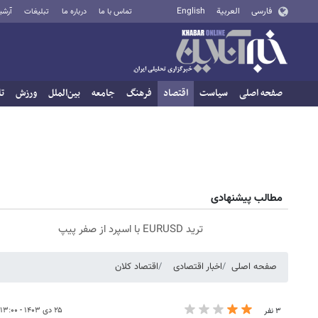
فارسی
العربية
English
تماس با ما
درباره ما
تبلیغات
آرشی
صفحه اصلی
سیاست
اقتصاد
فرهنگ
جامعه
بین‌الملل
ورزش
تا
مطالب پیشنهادی
ترید EURUSD با اسپرد از صفر پیپ
صفحه اصلی
اخبار اقتصادی
اقتصاد کلان
۲۵ دی ۱۴۰۳ - ۱۳:۰۰
۳ نفر