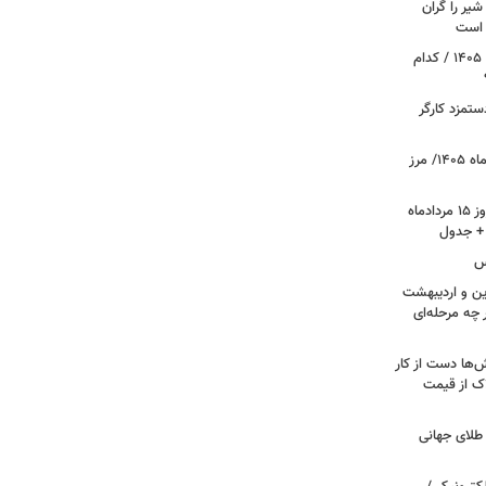
یر را گران
م است
آغاز قطع یارانه نقدی و کالابرگ از مرداد ۱۴۰۵ / کدام
تمزد کارگر
قیمت جدید طلا و سکه امروز ۱۵ مردادماه ۱۴۰۵/ مرز
قیمت جدید دلار، یورو و سایر ارزها امروز ۱۵ مردادماه
کس
ین و اردیبهشت
 چه مرحله‌ای
‌ها دست از کار
ک از قیمت
لای جهانی