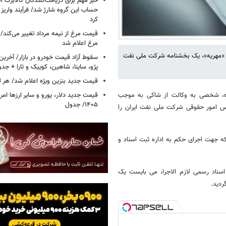
خبر مهم برای دریافت‌کنندگان کالابرگ ا
حساب این گروه شارژ شد/ فرآیند واریز ک
کرد
قیمت مرغ از نیمه مرداد تغییر می‌کند
مرغ اعلام شد
بت «مهریه»، یک بخشنامه شرکت ملی نفت
سقوط آزاد قیمت خودرو در بازار/ آخرین
پژو، ساینا، شاهین، کوییک و تارا + جد
قیمت جدید بنزین ویژه اعلام شد/ هر لی
نده، شخصی به وکالت از شاکی به موجب
۱۴۰۵/ جدول
ابطال نامه شماره ح د۳۷/- ۴۵۴۲۵/۴۰۱۹ مورخ ۱۳۸۷/۲/۲۸ رییس امور حقوقی شرکت ملی نفت ایران را
ه جهت اجرای حکم به اداره ثبت اسناد و
ماده ۸۳ آیین نامه اجرایی مفاد اسناد رسمی لازم الاجرا، می بایست یک
ردید.