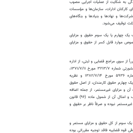
طرز رسیدگی به شکایت از عملیات اجرایی مصوب
یای کارکنان ادارات، سازمان‌ها و مؤسسات
ت‌ها و نهادها و بنیادها و بنگاه‌های
ثلث توقیف می‌شود.
قیف یک چهارم یا یک سوم حقوق و مزایای
صوص موارد قابل کسر از حقوق و مزایای
 از سوی مراجع قضایی و ثبتی، از اداره
حقوقی قوه قضاییه استعلام و طی نظریات مشورتی متعدد از جمله؛ نظریه مشورتی شماره ۳۲۱۳/۷ مورخ ۱۳۷۱/۷/۱۱،
شماره ۷/۶۵۰۵ مورخ ۱۳۸۳/۸/۶، شماره ۷/۶۸۵۴ مورخ ۱۳۸۲/۸/۱۷، شماره ۵۹۳۶ مورخ ۱۳۸۲/۷/۱۴ و نظریه
لام شده؛ کسر یک سوم یا یک چهارم حقوق کارمندان، از اصل حقوق
 آن و مزایای غیرمستمر، از جمله اضافه
کاری، پاداش تشویقی، عیدی، کارانه، حق مأموریت، حق التدریس، حق التألیف و امثال آن از شمول ماده (۹۶) قانون
یرمستمر نبوده و صرفاً ناظر بر حقوق و
 یک سوم از کل حقوق و مزایای مستمر و
 قوه قضاییه فاقد توجیه مقرراتی بوده