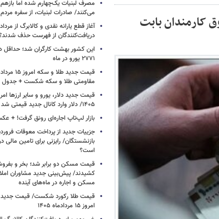
مصرف لبنیات یک‌چهارم شده اما بازهم ش
می‌کنند/ صادرات لبنیات، از سفره مرد
وق کارمندان بابت
دریافت‌کنندگان از فهرست حذف شدند؟
این کشور بهشت کارگران شد؛ حداقل دس
۲۷۷۱ یورو در ماه
مقاومتی طلا و سکه شکست + جدول
۱۴۰۵/ دلار وارد کانال جدید قیمتی شد + جدول
بازار لپ‌تاپ اجاره‌ای رونق گرفت! + ع
جزییات جدید از پرداخت معوقات فرورد
بازنشستگان/ رایزنی برای تامین مالی در
است؟
قیمت مسکن دو برابر شد؛ بخر و بفروش
کشیدند/ پیش‌بینی جدید مشاوران املا
مسکن و اجاره‌ در ماه‌های آینده
قیمت طلا رکورد شکست/ قیمت جدید ط
امروز ۱۵ مردادماه ۱۴۰۵