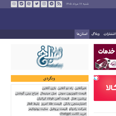
شنبه ۱۷ مرداد ۱۴۰۵
انتشارات
وبلاگ
استان‌ها
وبگردی
خبرآنلاین
راه نو آنلاین
بازی آنلاین
قیمت تلویزیون سونی
مبل مینیمال
جراح بینی گوشتی
پرشین هتل
قیمت آهن فولاد ایرانیان
اعتبارسنجی بانکی
قیمت طلا امروز
بلیط قطار
شرکت رادوکو
قیمت پروفیل
سایت یوتوتایمز
خرید اکانت chatgpt