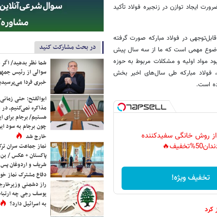
ورت ایجاد توازن در زنجیره فولاد تأکید
ابل‌توجهی در فولاد مبارکه صورت گرفته
در بحث مشارکت کنید
ن موضوع مهمی است که ما از سه سال پیش
مبود مواد اولیه و مشکلات مربوط به حوزه
شما نظر بدهید/ اگر خ
سوالی از رئیس جمه
ل، فولاد مبارکه طی سال‌های اخیر بخش
خبری فردا می‌پرسیدی
ده است.
ابوالفتح: حتی زمانی 
مذاکره نمی‌کنیم، در 
هستیم/ برجام برای ای
چون برجام به سود ایرا
 از روش خانگی سفیدکننده
خارج شد
دان50%تخفیف🔥
نماز جماعت سران ترک
پاکستان + عکس / بن‌س
شریف و اردوغان پس ا
دفاع مشترک نماز خوا
تخفیف ویژه!
راز دشمنی وزیرخارجه 
یوسف رجی چه ارتباط
به اسرائیل دارد؟