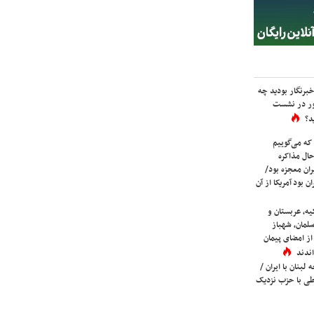
برنگار بودید چه
ور در نشست
د؟
که می‌گوییم
حال مذاکره
ران معجزه بود/
ن بود آمریکا از آن
یه، عربستان و
لمان، شهباز
ز امضای پیمان
ندند
لبنان با ایران /
ی با حزب نزدیک