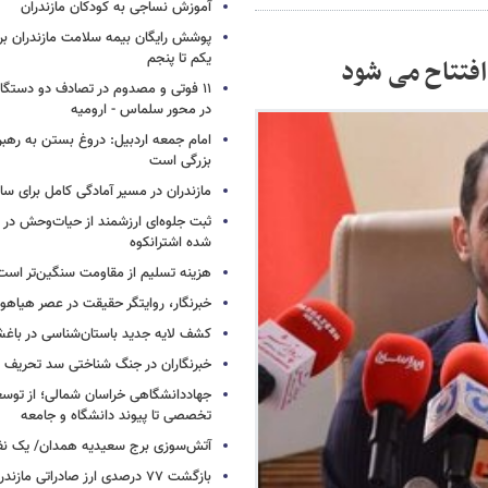
آموزش نساجی به کودکان مازندران
پوشش رایگان بیمه سلامت مازندران ب
یکم تا پنجم
۱۱ فوتی و مصدوم در تصادف دو دستگاه 
در محور سلماس - ارومیه
امام جمعه اردبیل: دروغ بستن به رهبر
بزرگی است
مازندران در مسیر آمادگی کامل برای س
ثبت جلوه‌ای ارزشمند از حیات‌وحش در
شده اشترانکوه
هزینه تسلیم از مقاومت سنگین‌تر است
خبرنگار، روایتگر حقیقت در عصر هیاهوی
کشف لایه جدید باستان‌شناسی در باغش
خبرنگاران در جنگ شناختی سد تحریف 
جهاددانشگاهی خراسان شمالی؛ از توس
تخصصی تا پیوند دانشگاه و جامعه
آتش‌سوزی برج سعیدیه همدان/ یک نف
بازگشت ۷۷ درصدی ارز صادراتی مازندران