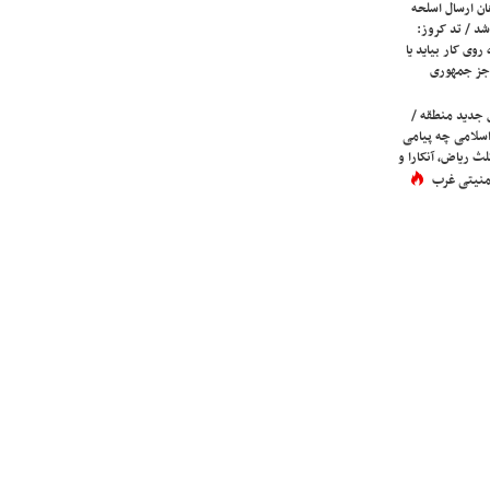
ان ارسال اسلحه
شد / تد کروز:
روی کار بیاید یا
جز جمهوری
 جدید منطقه /
اسلامی چه پیامی
لث ریاض، آنکارا و
 امنیتی غرب