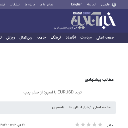
فارسی
العربية
English
تماس با ما
درباره ما
تبلیغات
آرشی
صفحه اصلی
سیاست
اقتصاد
فرهنگ
جامعه
بین‌الملل
ورزش
تا
مطالب پیشنهادی
ترید EURUSD با اسپرد از صفر پیپ
صفحه اصلی
اخبار استان ها
اصفهان
۲۶ دی ۱۴۰۳ - ۲۰:۲۹
۰ نفر