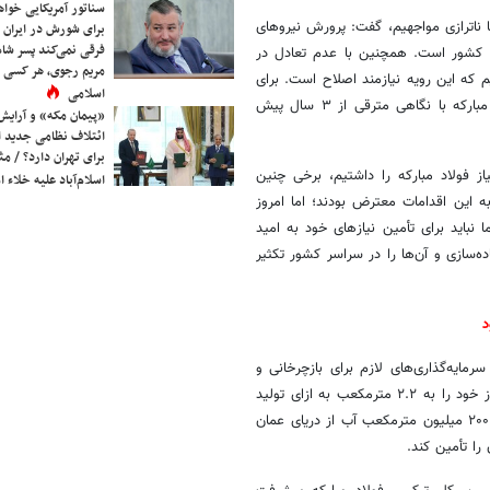
سناتور آمریکایی خواه
با ناترازی مواجهیم، گفت: پرورش نیروهای
برای شورش در ایران 
فرقی نمی‌کند پسر شاه 
 کشور است. همچنین با عدم تعادل در
مریم رجوی، هر کسی 
 که این رویه نیازمند اصلاح است. برای
اسلامی
رفع ناترازی انرژی به برنامه‌ریزی بلندمدت نیازمندیم و به همین دلیل فولاد مبارکه با نگاهی مترقی از ۳ سال پیش
«پیمان مکه» و آرایش
ائتلاف نظامی جدید 
برای تهران دارد؟ / مث
از فولاد مبارکه را داشتیم، برخی چنین
اسلام‌آباد علیه خلاء
 به این اقدامات معترض بودند؛ اما امروز
نباید برای تأمین نیازهای خود به امید
ه‌سازی و آن‌ها را در سراسر کشور تکثیر
مایه‌گذاری‌های لازم برای بازچرخانی و
تصفیه پساب‌های صنعتی و شهری را انجام داده و راندمان مصرف آب موردنیاز خود را به ۲.۲ مترمکعب به ازای تولید
هر تن فولاد رسانده است. همچنین فولاد مبارکه در حال اجرای پروژه انتقال ۲۰۰ میلیون مترمکعب آب از دریای عمان
را تأمین کند.