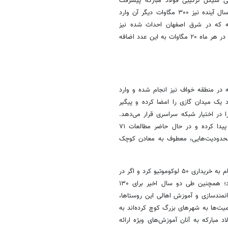
لاد مبارکه تأکید کرد: پروژه احداث نیروگاه ۹۱۴ مگاواتی سیکل ترکیبی فولاد مبارکه پیشرفت
قابل‌توجهی داشته؛ به‌طوری‌که ۶۱۴ مگاوات آن وارد مدار شده و در تابستان سال آینده نیز ۳۰۰ مگاوات دیگر آن وارد
خورشیدی ۶۰۰ مگاواتی فولاد مبارکه که در شرق اصفهان احداث شده نیز
پیشرفت قابل‌توجهی داشته؛ به‌طوری‌که تاکنون ۴۰ مگاوات آن وارد مدار شده و در هر ماه ۲۰ مگاوات به این عدد اضافه
روگاه بادی ۲۰۰ مگاواتی فولاد مبارکه در منطقه خواف نیز انجام شده و وارد
لاد مبارکه حدود ۳ سال پیش قرارداد یک میدان گازی را امضا کرده و پیگیر
ا در اختیار شبکه سراسری قرار می‌دهد.
علاوه بر موارد یادشده، این شرکت ۵ سال پیش به حوزه اکتشافات ورود پیدا کرده و در حال حاضر مطالعات ۷۱
 محدودیت‌هایی، معطوف به معادن کوچک
طیب‌نیا عنوان کرد: فولاد مبارکه برای رفع نیازهای خود در حوزه حمل‌ونقل اقدام به خریداری ۵۰ لوکوموتیو کرد و اگر در
این زمینه سرمایه‌گذاری نکرده بود، قطعاً با مشکلات زیادی مواجه شده بود؛ همچنین طی دو سال اخیر برای ۱۳۰
انمندسازی و آموزش اهالی این روستاها،
یت‌ها به شهرهای بزرگ کوچ کرده‌اند به
 مبارکه به آنان آموزش‌های ویژه ارائه