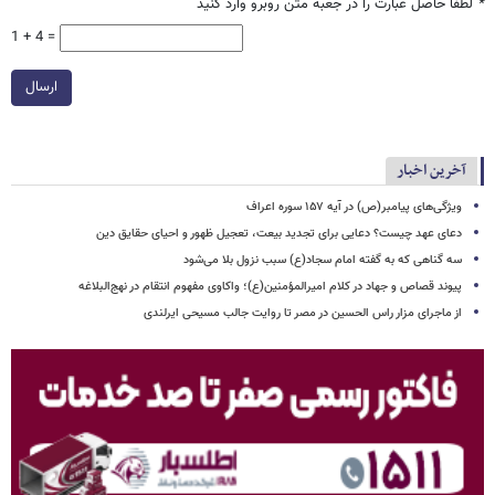
*
لطفا حاصل عبارت را در جعبه متن روبرو وارد کنید
1 + 4 =
ارسال
آخرین اخبار
ویژگی‌های پیامبر(ص) در آیه ۱۵۷ سوره اعراف
دعای عهد چیست؟ دعایی برای تجدید بیعت، تعجیل ظهور و احیای حقایق دین
سه گناهی که به گفته امام سجاد(ع) سبب نزول بلا می‌شود
پیوند قصاص و جهاد در کلام امیرالمؤمنین(ع)؛ واکاوی مفهوم انتقام در نهج‌البلاغه
از ماجرای مزار راس الحسین در مصر تا روایت جالب مسیحی ایرلندی