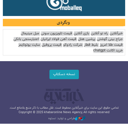
وبگردی
خبرآنلاین
راه نو آنلاین
بازی آنلاین
قیمت تلویزیون سونی
مبل مینیمال
جراح بینی گوشتی
پرشین هتل
قیمت آهن فولاد ایرانیان
اعتبارسنجی بانکی
قیمت طلا امروز
بلیط قطار
شرکت رادوکو
قیمت پروفیل
سایت یوتوتایمز
خرید اکانت chatgpt
نسخه دسکتاپ
تمامی حقوق این سایت برای خبرآنلاین محفوظ است. نقل مطالب با ذکر منبع بلامانع است.
Copyright © 2025 khabaronline News Agancy, All rights reserved
طراحی و تولید: نستوه