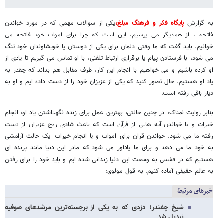
به گزارش
پایگاه فکر و فرهنگ مبلغ،
یکی از سوالات مهمی که در مورد خواندن
فاتحه ، از همدیگر می پرسیم، این است که چرا برای اموات خود فاتحه می
خوانیم. باید گفت که ما وقتی دلمان برای یکی از دوستان یا خویشاوندان خود تنگ
می شود، با فرستادن پیام یا برقراری ارتباط تلفنی، با او تماس می گیریم تا یادی از
او کرده باشیم و می خواهیم با انجام این کار، طرف مقابل هم بداند که چقدر به
یاد او هستیم. حال تصور کنید که یکی از عزیزان خود را از دست داده ایم و او به
دیار باقی رفته است.
بنابر روایت نمناک، در چنین حالتی، بهترین عمل برای زنده نگهداشتن یاد او، انجام
خیرات و یا خواندن آیه هایی از قرآن است که باعث شادی روح عزیزان از دست
رفته ما می شود. خواندن قران برای اموات و یا انجام خیرات، یک حالت آرامشی
به خود ما می دهد و برای ما یادآور می شود که مادر این دنیا مانند پرنده ای
هستیم که در قفسی به وسعت این دنیا زندانی شده ایم و باید خود را برای رفتن
به عالم حقیقی آماده کنیم. به قول مولوی:
خبرهای مرتبط
شیخ چغندر؛ دزدی که به یکی از برجسته‌ترین مرشدهای صوفیه
تبدیل شد