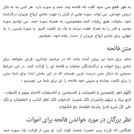
به طور قطع نمی شود گفت که فاتحه چند حمد و سوره دارد. هر کس بنا به حال
درونی خودش، می تواند سوره هایی از قرآن را جهت شادی ارواح عزیزان درگذشته
خود، بخواند. طبق روایات ائمه معصومین، به همراه سوره حمد، می توانیم سوره
توحید و قدر را به تعداد هفت مرتبه یا یک بار تلاوت کنیم. یا سوره یاسین را به
تنهایی برای شادی ارواح عزیزان از دست رفته خود، بخوانیم.
متن فاتحه
شاید برای شما نیز پیش آمده باشد که در مراسم عزاداری، فردی بخواهد برای
شادی روح اموات و درگذشتگان صلوات و فاتحه ای را قرائت کنند. در این شرایط
بسیاری به دنبال متن درست عربی هستند که در این بخش ابتدا برای شما متنی
را برای تلاوت نوشته و سپس خود فاتحه را نیز برای شما می نویسیم ؛
اَللّهُمَّ اغفِر لِلمُومِنینَ وَ المُومِنَاتِ وَ المُسلِمینَ وَ المُسلِمَاتِ اَلاَحیَاءِ مِنهُم وَ الاَموَاتِ ،
تَابِع بَینَنَا وَ بَینَهُم بِالخَیراتِ اِنَّکَ مُجیبُ الدَعَوَاتِ اِنَّکَ غافِرَ الذَنبِ وَ الخَطیئَاتِ وَ اِنَّکَ
عَلَی کُلِّ شَیءٍ قَدیرٌ بِحُرمَةِ الفَاتِحةِ مَعَ الصَّلَوَاتِ
نظر بزرگان در مورد خواندن فاتحه برای اموات
هنگامی که فرزند پسر حضرت محمد فوت کرد، او پس از قرائت یک سوره حمد