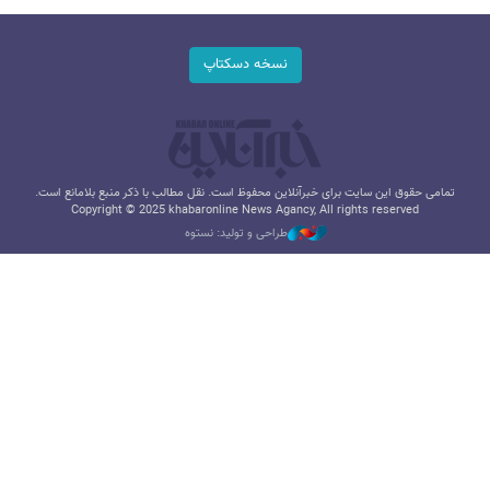
نسخه دسکتاپ
تمامی حقوق این سایت برای خبرآنلاین محفوظ است. نقل مطالب با ذکر منبع بلامانع است.
Copyright © 2025 khabaronline News Agancy, All rights reserved
طراحی و تولید: نستوه