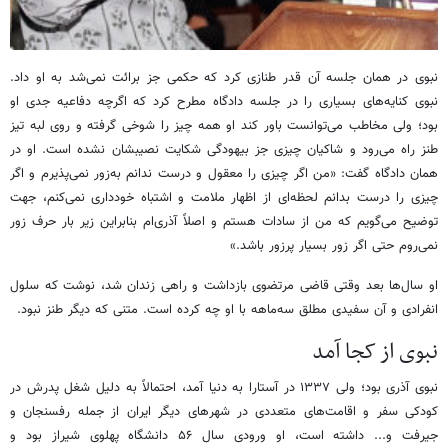
نبوی در همان جلسه آن قدر طنازی کرد که حکمی جز برائت نمی‌شد به او داد.
نبوی کنایه‌های بسیاری را در جلسه دادگاه مطرح کرد که اگرچه دفاعیه جدی او
بود؛ ولی مخاطب می‌توانست باور کند او همه چیز را شوخی گرفته و روی لبه تیز
طنز راه می‌رود و شاکیان چیزی جز بیهودگی شکایت نصیبشان نشده است. او در
همان دادگاه گفت: «من اگر چیزی را معقول و درست ندانم به‌زور نمی‌پذیرم و اگر
چیزی را درست بدانم لحظه‌ای از اظهار ملامت و اشتباه خودداری نمی‌کنم، جهت
توضیح می‌گویم که من از سادات هستم و اصلاً آذری‌ام بنابراین زیر بار حرف زور
نمی‌روم حتی اگر زور بسیار پرزور باشد.»
او سال‌ها بعد وقتی قاضی مرتضوی بازداشت و راهی زندان شد، نوشت که سلول
انفرادی و آن سفیدی مطلق سه‌ماهه با او چه کرده است. متنی که دیگر طنز نبود.
نبوی از کجا آمد
نبوی آذری بود؛ ولی ۱۳۳۷ در آستارا به دنیا آمد، احتمالاً به دلیل شغل پدرش در
کودکی سفر و اقامت‌های متعددی در شهرهای دیگر ایران از جمله رفسنجان و
جیرفت و... داشته است، او ورودی سال ۵۶ دانشگاه پهلوی شیراز بود و