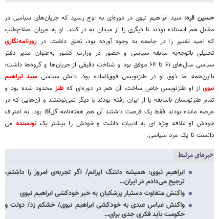
حسین قره:
سید ابراهیم نبوی در دوره‌ای به اوج رسید که جریان‌های سیاسی در
مقابل هم ایستاده بودند تا دیگری را از میدان به در کنند. او به جریان اصلاح‌طلب
که امید تغییر را در جامعه به وجود آورده بود، تعلق داشت. در
روزنامه‌نگاری
تحلیلی باتوجه‌به سابقه سیاسی و حضور در وزارت کشور به‌عنوان مدیر دفتر
سیاسی سال‌های ۶۱ تا ۶۴ موفق بود و شناخت دقیقی از جریان‌ها و گروه‌ها داشت؛
بااین‌همه اما ذوق او در طنزنویسی فوق‌العاده بود. دانش سیاسی
سید ابراهیم
نبوی
از او طنزنویسی خاص ساخت، آن هم در دوره‌ای که
طنز
محدود شده بود و
تمام طنزنویسان باسابقه یا از ایران رفته بودند یا دیگر نمی‌نوشتند و آن‌هایی که در
عرصه مانده بودند فقط یک فرصت داشتند آن هم هفته‌نامه گل‌آقا بود. به اعتراف
خودش او علاقه ویژه ای به ادبیات داشت و خودش را بیشتر یک
نویسنده
می
دانست تا یک مرد سیاسی.
خبرهای مرتبط
ابراهیم نبوی: همیشه دلتنگ ایرانم/ اگر تجربه‌ی امروز را داشتم،
ترجیح می‌دادم در ایران…
واکنش متفاوت دستیار پزشکیان به خبر خودکشی ابراهیم نبوی
واکنش عباس عبدی به خودکشی ابراهیم نبوی/ خشکم زد/ دولت و
حکومت باید فکری جدی برای…