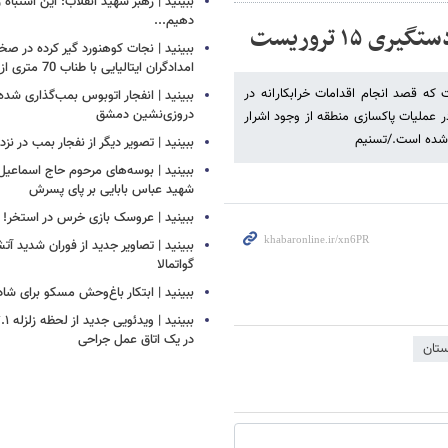
ببینید | رهبر شهید انقلاب: این اشتباه را
دهیم...
۱۵ تروریست
ببینید | نجات کوهنورد گیر کرده در ص
امدادگران ایتالیایی با طناب 70 متری از بالگرد
اتی شهدای امنیت در جنوب شرق کشور، ۱۵ تروریست که قصد انجام اقدامات خرابکارانه در
ببینید | انفجار اتوبوس بمب‌گذاری شده
دروزی‌نشین دمشق
 عملیات پاکسازی منطقه از وجود اشرار
ط شده است./تسنیم
ببینید | تصویر دیگر از نفجار بمب در ن
ببینید | بوسه‌های مرحوم حاج اسماعیل ب
شهید عباس بابایی بر پای پسرش
ببینید | عروسک بازی خرس در استخر!
ببینید | تصاویر جدید از فوران شدید آ
گواتمالا
ببینید | ابتکار باغ‌وحش مسکو برای ش
در یک اتاق عمل جراحی
ستان