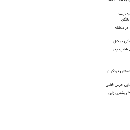
 ما نباید انجام
خره توسط
 در منطقه
زدیکی دمشق
ابایی، پدر
تشفشان فوئگو در
ادابی خرس قطبی
ببینید | ویدئویی جدید از لحظه زلزله ۷.۱ ریشتری ژاپن