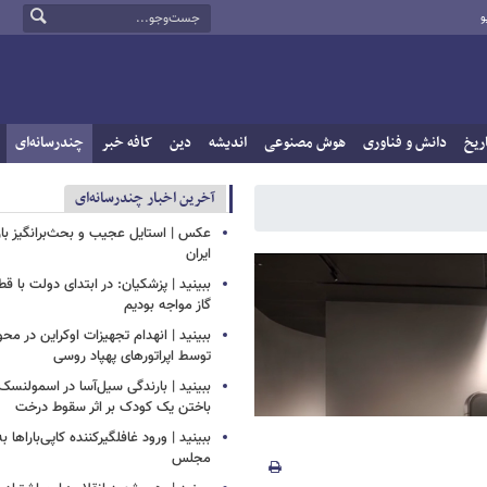
و
ریخ
دانش و فناوری
هوش مصنوعی
اندیشه
دین
کافه خبر
چندرسانه‌ای
آخرین اخبار چندرسانه‌ای
عکس | استایل عجیب و بحث‌برانگیز باز
ایران
ببینید | پزشکیان: در ابتدای دولت با ق
گاز مواجه بودیم
ببینید | انهدام تجهیزات اوکراین در محو
توسط اپراتورهای پهپاد روسی
ببینید | بارندگی سیل‌آسا در اسمولنس
باختن یک کودک بر اثر سقوط درخت
ببینید | ورود غافلگیرکننده کاپی‌باراها 
مجلس