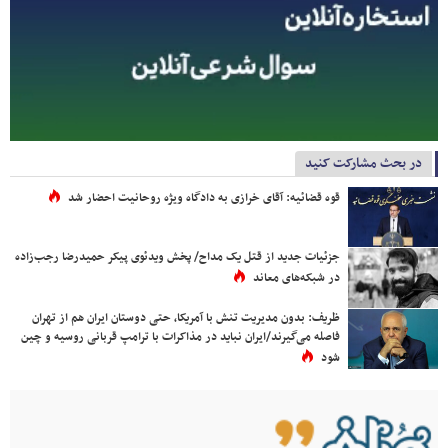
در بحث مشارکت کنید
قوه قضائیه: آقای خرازی به دادگاه ویژه روحانیت احضار شد
جزئیات جدید از قتل یک مداح/ پخش ویدئوی پیکر حمیدرضا رجب‌زاده
در شبکه‌های معاند
ظریف: بدون مدیریت تنش با آمریکا، حتی دوستان ایران هم از تهران
فاصله می‌گیرند/ایران نباید در مذاکرات با ترامپ قربانی روسیه و چین
شود