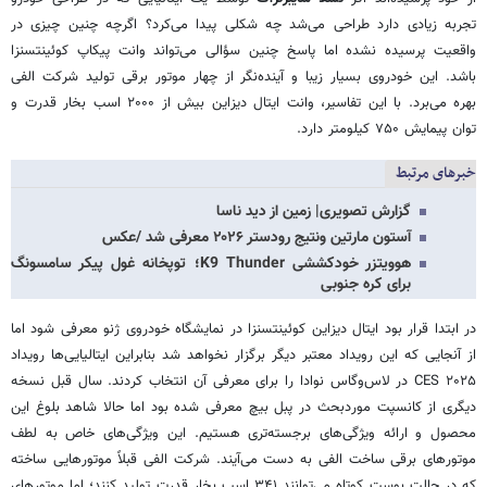
تجربه زیادی دارد طراحی می‌شد چه شکلی پیدا می‌کرد؟ اگرچه چنین چیزی در
واقعیت پرسیده نشده اما پاسخ چنین سؤالی می‌تواند وانت پیکاپ کوئینتسنزا
باشد. این خودروی بسیار زیبا و آینده‌نگر از چهار موتور برقی تولید شرکت الفی
بهره می‌برد. با این تفاسیر، وانت ایتال دیزاین بیش از ۲۰۰۰ اسب بخار قدرت و
توان پیمایش ۷۵۰ کیلومتر دارد.
خبرهای مرتبط
گزارش تصویری| زمین از دید ناسا
آستون مارتین ونتیج رودستر ۲۰۲۶ معرفی شد /عکس
هوویتزر خودکششی K9 Thunder؛ توپخانه غول پیکر سامسونگ
برای کره جنوبی
در ابتدا قرار بود ایتال دیزاین کوئینتسنزا در نمایشگاه خودروی ژنو معرفی شود اما
از آنجایی که این رویداد معتبر دیگر برگزار نخواهد شد بنابراین ایتالیایی‌ها رویداد
CES ۲۰۲۵ در لاس‌وگاس نوادا را برای معرفی آن انتخاب کردند. سال قبل نسخه
دیگری از کانسپت موردبحث در پبل بیچ معرفی شده بود اما حالا شاهد بلوغ این
محصول و ارائه ویژگی‌های برجسته‌تری هستیم. این ویژگی‌های خاص به لطف
موتورهای برقی ساخت الفی به دست می‌آیند. شرکت الفی قبلاً موتورهایی ساخته
که در حالت بوست کوتاه می‌توانند ۳۴۱ اسب بخار قدرت تولید کنند؛ اما موتورهای