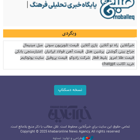
وبگردی
خبرآنلاین
راه نو آنلاین
بازی آنلاین
قیمت تلویزیون سونی
مبل مینیمال
جراح بینی گوشتی
پرشین هتل
قیمت آهن فولاد ایرانیان
اعتبارسنجی بانکی
قیمت طلا امروز
بلیط قطار
شرکت رادوکو
قیمت پروفیل
سایت یوتوتایمز
خرید اکانت chatgpt
نسخه دسکتاپ
تمامی حقوق این سایت برای خبرآنلاین محفوظ است. نقل مطالب با ذکر منبع بلامانع است.
Copyright © 2025 khabaronline News Agancy, All rights reserved
طراحی و تولید: نستوه