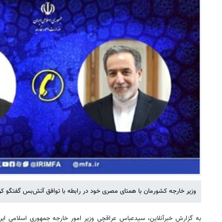
وزیر خارجه کشورمان با همتای مصری خود در رابطه با توافق آتش‌بس گفتگو کر
به گزارش خبرآنلاین، سیدعباس عراقچی وزیر امور خارجه جمهوری اسلامی ایرا