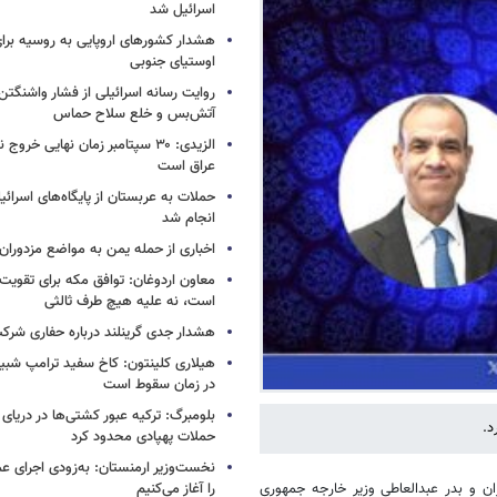
اسرائیل شد
هشدار کشورهای اروپایی به روسیه برا
اوستیای جنوبی
روایت رسانه اسرائیلی از فشار واشنگتن ب
آتش‌بس و خلع سلاح حماس
الزیدی: ۳۰ سپتامبر زمان نهایی خرو
عراق است
حملات به عربستان از پایگاه‌های اسرائی
انجام شد
اخباری از حمله یمن به مواضع مزدوران
معاون اردوغان: توافق مکه برای تقویت 
است، نه علیه هیچ طرف ثالثی
هشدار جدی گرینلند درباره حفاری شرکت
هیلاری کلینتون: کاخ سفید ترامپ شبی
در زمان سقوط است
بلومبرگ: ترکیه عبور کشتی‌ها در دریای 
د.
حملات پهپادی محدود کرد
نخست‌وزیر ارمنستان: به‌زودی اجرای عم
را آغاز می‌کنیم
ن و بدر عبدالعاطی وزیر خارجه جمهوری