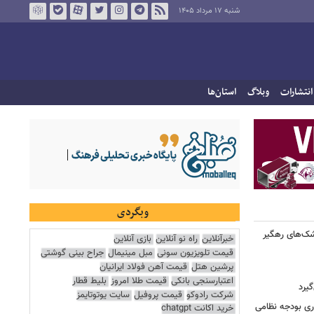
شنبه ۱۷ مرداد ۱۴۰۵
انتشارات
وبلاگ
استان‌ها
وبگردی
شک‌های رهگیر
خبرآنلاین
راه نو آنلاین
بازی آنلاین
قیمت تلویزیون سونی
مبل مینیمال
جراح بینی گوشتی
پرشین هتل
قیمت آهن فولاد ایرانیان
اعتبارسنجی بانکی
قیمت طلا امروز
بلیط قطار
گیرد
شرکت رادوکو
قیمت پروفیل
سایت یوتوتایمز
یش ۱۴ میلیارد دلاری بودجه نظامی
خرید اکانت chatgpt