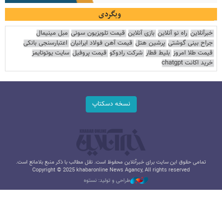
وبگردی
خبرآنلاین
راه نو آنلاین
بازی آنلاین
قیمت تلویزیون سونی
مبل مینیمال
جراح بینی گوشتی
پرشین هتل
قیمت آهن فولاد ایرانیان
اعتبارسنجی بانکی
قیمت طلا امروز
بلیط قطار
شرکت رادوکو
قیمت پروفیل
سایت یوتوتایمز
خرید اکانت chatgpt
نسخه دسکتاپ
تمامی حقوق این سایت برای خبرآنلاین محفوظ است. نقل مطالب با ذکر منبع بلامانع است.
Copyright © 2025 khabaronline News Agancy, All rights reserved
طراحی و تولید: نستوه