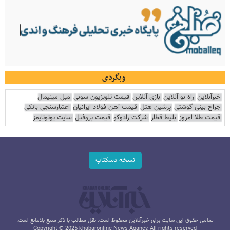
وبگردی
خبرآنلاین
راه نو آنلاین
بازی آنلاین
قیمت تلویزیون سونی
مبل مینیمال
جراح بینی گوشتی
پرشین هتل
قیمت آهن فولاد ایرانیان
اعتبارسنجی بانکی
قیمت طلا امروز
بلیط قطار
شرکت رادوکو
قیمت پروفیل
سایت یوتوتایمز
نسخه دسکتاپ
تمامی حقوق این سایت برای خبرآنلاین محفوظ است. نقل مطالب با ذکر منبع بلامانع است.
Copyright © 2025 khabaronline News Agancy, All rights reserved