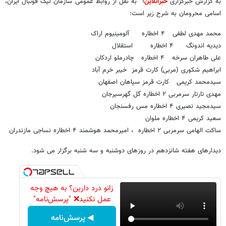
به گزارش خبرگزاری
خبرآنلاین
؛ به نقل از روابط عمومی سازمان لیگ فوتبال ایران،
اسامی محرومان به شرح زیر است:
محمد مهدی لطفی ۴ اخطاره آلومینیوم اراک
دیدیه اندونگ ۴ اخطاره استقلال
علی طاهران سرخه ۴ اخطاره چادرملو اردکان
ابراهیم شکوری (مربی) کارت قرمز خیبر خرم آباد
سیدمحمد کریمی کارت قرمز سپاهان اصفهان
مهدی تارتار سرمربی ۲ اخطاره گل گهرسیرجان
سیدمجید نصیری ۴ اخطاره مس رفسنجان
سعید کریمی ۴ اخطاره ملوان
ساکت الهامی سرمربی ۲ اخطاره ، امیرمحمد هوشمند ۴ اخطاره نساجی مازندران
دیدارهای هفته شانزدهم در روزهای دوشنبه و سه شنبه برگزار می شود.
زانو درد دارین؟ به هیچ وجه
عمل نکنید❌ "پرسش‌نامه"
◀ پرسش‌نامه