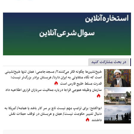
در بحث مشارکت کنید
شیخ‌نشین‌ها چگونه فکر می‌کنند؟/ مسجدجامعی: عمان تنها شیخ‌نشینی
است که نگاه متفاوتی به ایران دارد/ عربستان برادر بزرگ‌تر نیست؛
قدرت مسلط خلیج فارس است
سازمان وظیفه عمومی فراجا درباره معافیت سربازان فراری اطلاعیه داد
ابوالفتح: برای ترامپ مهم نیست تاج بر سر کار باشد یا عمامه/ آمریکا به
دنبال تغییر حکومت نیست/ عمان و عربستان در توقف حملات نقش
داشتند