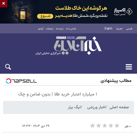
×
فارسی
العربية
English
تماس با ما
درباره ما
تبلیغات
آرشیو
پنجشنبه ۱۵ مرداد ۱۴۰۵
مطالب پیشنهادی
۱ میلیارد اعتبار خرید طلا | بدون ضامن و چک
صفحه اصلی
اخبار ورزشی
لیگ برتر
۲۹ دی ۱۴۰۳ - ۱۴:۳۴
۰ نفر