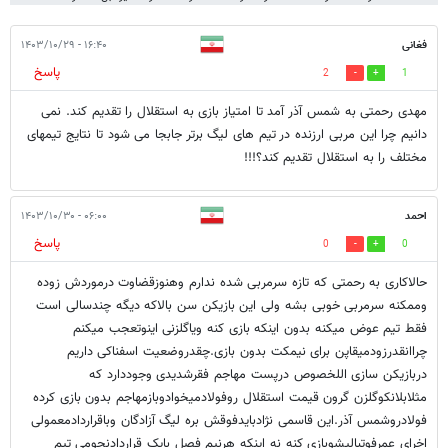
فغانی
۱۶:۴۰ - ۱۴۰۳/۱۰/۲۹
پاسخ
2
1
مهدی رحمتی به شمس آذر آمد تا امتیاز بازی به استقلال را تقدیم کند. نمی
دانیم چرا این مربی ارزنده در تیم های لیگ برتر جابجا می شود تا نتایج تیمهای
مختلف را به استقلال تقدیم کند؟!!!
احمد
۰۶:۰۰ - ۱۴۰۳/۱۰/۳۰
پاسخ
0
0
حالاکاری به رحمتی که تازه سرمربی شده ندارم وهنوزقضاوت درموردش زوده
وممکنه سرمربی خوبی بشه ولی این بازیکن سن بالاکه دیگه چندسالی است
فقط تیم عوض میکنه بدون اینکه بازی کنه ویاگلزنی اینوتعجب میکنم
چراانقدرزودمیقاپن برای نیمکت بدون بازی.چقدروضعیت اسفناکی داریم
دربازیکن سازی اللخصوص درپست مهاجم فقرشدیدی وجوددارد که
مثلابلانکوگلزن گرون قیمت استقلال روفولادمیخوادوبازمهاجم بدون بازی کرده
فولادروشمس آذر.این قاسمی نژادبایدفوقش بره لیگ آزادگان وباقراردادمعمولی
اخرای عمرفوتبالیشوبازی کنه نه اینکه هرنیم فصل بایک قراردادنجومی تیم