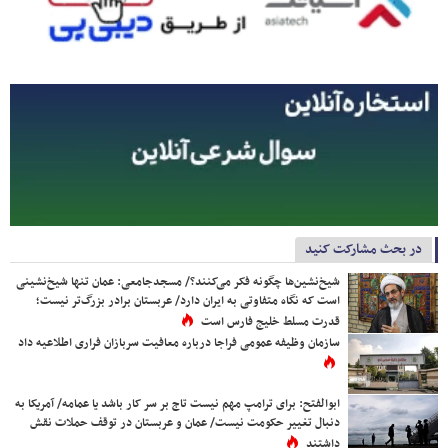
در بحث مشارکت کنید
شیخ‌نشین‌ها چگونه فکر می‌کنند؟/ مسجدجامعی: عمان تنها شیخ‌نشینی
است که نگاه متفاوتی به ایران دارد/ عربستان برادر بزرگ‌تر نیست؛
قدرت مسلط خلیج فارس است
سازمان وظیفه عمومی فراجا درباره معافیت سربازان فراری اطلاعیه داد
ابوالفتح: برای ترامپ مهم نیست تاج بر سر کار باشد یا عمامه/ آمریکا به
دنبال تغییر حکومت نیست/ عمان و عربستان در توقف حملات نقش
داشتند