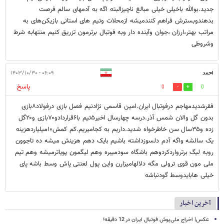
جدید.بوالله باخیلی خیلی مبالغ ناچیزالبته اگه به آدمهای سالم فرصت
بدهندوبسترش فراهم کنندمیشه ازمحلات وتیم های استانی بازیکن‌های به
مراتب بهتر،ارزان ،جوان وآینده دار وبه فوتبال برترمون تزریق کنیم منتهابه شرط
وشروطی
احمد
۰۶:۰۹ - ۱۴۰۳/۱۰/۳۰
پاسخ
0
0
فقرشدیدمهاجم درفوتبال ایران.امین قاسمی نژادنیم فصل بازی درفولاد۸بازی
بدون گل والان شمس آذر.درسه چهارسال اخیر۵تیم با۶قراردادو۷۰بازی و۲۰گل
زده و۳۵سال سن خاطرخواه شدید.داریم به کجامیریم.کم کمش۱۰میلیاردهزینه
یک سالشه واگه آدم دلسوزداشته باشیم بایک دهم هزینش میشه ده تاجوون
روبه لیگ برترواردکردوهم باشگاه سودمیبره وهم لیگمون پویاترمیشه وهم تیم
ملی مون قوی ترولی مگه دلالهامیزارن واین پول لعنتی پاش وسط باشه پای
خیلی هابایدوسط گودنباشه
آخرین اخبار
عکس| اخراج ملی‌پوش فوتبال ایران در 12 دقیقه!