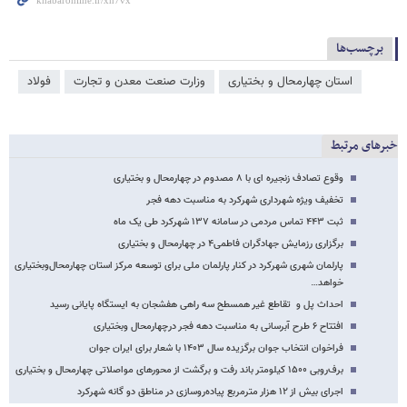
برچسب‌ها
استان چهارمحال و بختیاری
وزارت صنعت معدن و تجارت
فولاد
خبرهای مرتبط
وقوع تصادف زنجیره ای با ۸ مصدوم در چهارمحال و بختیاری
تخفیف ویژه شهرداری شهرکرد به مناسبت دهه فجر
ثبت ۴۴۳ تماس مردمی در سامانه ۱۳۷ شهرکرد طی یک ماه
برگزاری رزمایش جهادگران فاطمی۴ در چهارمحال و بختیاری
پارلمان شهری شهرکرد در کنار پارلمان ملی برای توسعه مرکز استان چهارمحال‌وبختیاری
خواهد…
احداث پل و تقاطع غیر همسطح سه راهی هفشجان به ایستگاه پایانی رسید
افتتاح ۶ طرح آبرسانی به مناسبت دهه فجر درچهارمحال وبختیاری
فراخوان انتخاب جوان برگزیده سال ۱۴۰۳ با شعار برای ایران جوان
برف‌روبی ۱۵۰۰ کیلومتر باند رفت و برگشت از محورهای مواصلاتی چهارمحال و بختیاری
اجرای بیش از ۱۲ هزار مترمربع پیاده‌روسازی در مناطق دو گانه شهرکرد