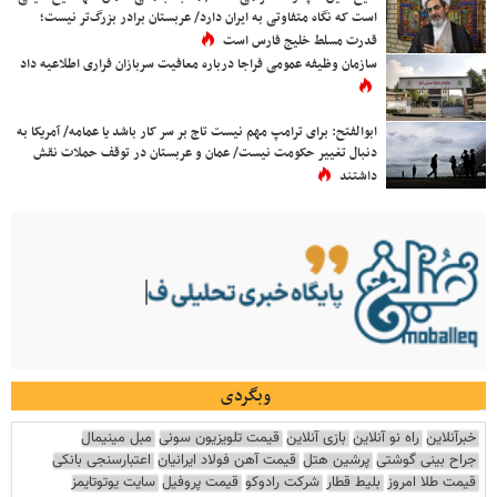
است که نگاه متفاوتی به ایران دارد/ عربستان برادر بزرگ‌تر نیست؛
قدرت مسلط خلیج فارس است
سازمان وظیفه عمومی فراجا درباره معافیت سربازان فراری اطلاعیه داد
ابوالفتح: برای ترامپ مهم نیست تاج بر سر کار باشد یا عمامه/ آمریکا به
دنبال تغییر حکومت نیست/ عمان و عربستان در توقف حملات نقش
داشتند
وبگردی
خبرآنلاین
راه نو آنلاین
بازی آنلاین
قیمت تلویزیون سونی
مبل مینیمال
جراح بینی گوشتی
پرشین هتل
قیمت آهن فولاد ایرانیان
اعتبارسنجی بانکی
قیمت طلا امروز
بلیط قطار
شرکت رادوکو
قیمت پروفیل
سایت یوتوتایمز