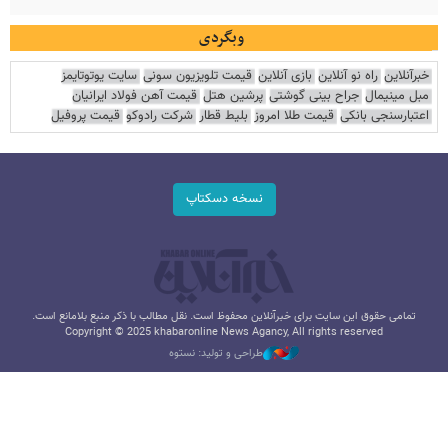
وبگردی
خبرآنلاین
راه نو آنلاین
بازی آنلاین
قیمت تلویزیون سونی
سایت یوتوتایمز
مبل مینیمال
جراح بینی گوشتی
پرشین هتل
قیمت آهن فولاد ایرانیان
اعتبارسنجی بانکی
قیمت طلا امروز
بلیط قطار
شرکت رادوکو
قیمت پروفیل
نسخه دسکتاپ
تمامی حقوق این سایت برای خبرآنلاین محفوظ است. نقل مطالب با ذکر منبع بلامانع است.
Copyright © 2025 khabaronline News Agancy, All rights reserved
طراحی و تولید: نستوه