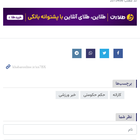
کد مطلب
2013456
برچسب‌ها
کاراته
حکم حکومتی
خبر ورزشی
نظر شما