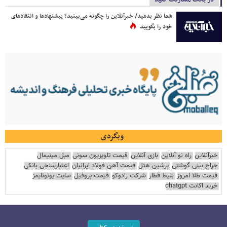
شما نظر بدهید/ خبرآنلاین را چگونه می‌بینید؟ پیشنهادها و انتقادهای
خود را بگویید
وبگردی
خبرآنلاین
راه نو آنلاین
بازی آنلاین
قیمت تلویزیون سونی
مبل مینیمال
جراح بینی گوشتی
پرشین هتل
قیمت آهن فولاد ایرانیان
اعتبارسنجی بانکی
قیمت طلا امروز
بلیط قطار
شرکت رادوکو
قیمت پروفیل
سایت یوتوتایمز
خرید اکانت chatgpt