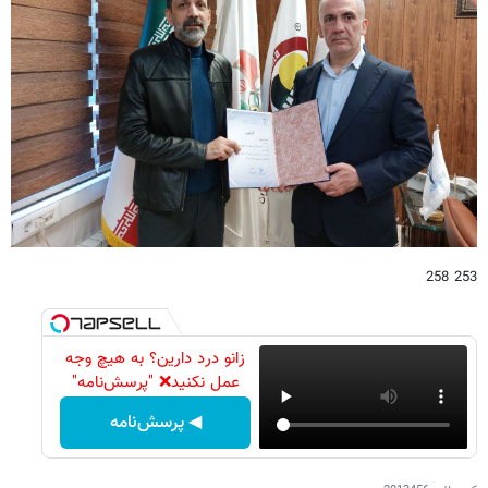
253 258
زانو درد دارین؟ به هیچ وجه
عمل نکنید❌ "پرسش‌نامه"
◀ پرسش‌نامه