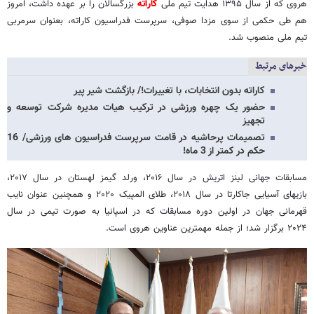
هروی که از سال ۱۳۹۵ هدایت تیم ملی
کاراته
بزرگسالان را بر عهده داشت، امروز
هم طی حکمی از سوی مزدا صوفی، سرپرست فدراسیون کاراته، بعنوان سرمربی
تیم ملی منصوب شد.
خبرهای مرتبط
کاراته بدون انتخابات، با تغییرات!/ بازگشت شیر پیر
حضور یک چهره ورزشی در ترکیب هیات مدیره شرکت توسعه و
تجهیز
تصمیمات پرحاشیه در قامت سرپرست فدراسیون های ورزشی/ 16
حکم در کمتر از 3 ماه!
مسابقات جهانی لینز اتریش در سال ۲۰۱۶، ورلد گیمز لهستان در سال ۲۰۱۷،
بازیهای آسیایی جاکارتا در سال ۲۰۱۸، طلای المپیک ۲۰۲۰ و همچنین عنوان نایب
قهرمانی جهان در اولین دوره مسابقات که در اسپانیا به صورت تیمی در سال
۲۰۲۴ برگزار شد؛ از جمله مهمترین عناوین هروی است.