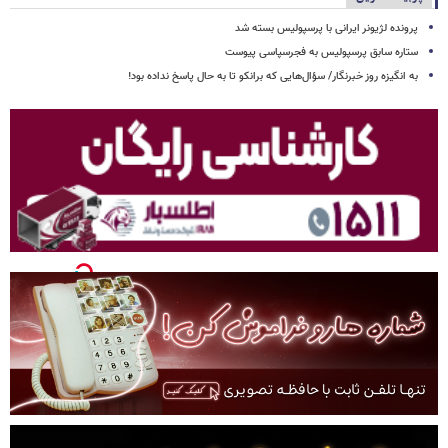
پرونده لژیونر ایرانی با پرسپولیس بسته شد
ستاره سابق پرسپولیس به فجرسپاسی پیوست
به انگیزه روز خبرنگار/ سؤال‌هایی که برانکو تا به حال پاسخ نداده بود!