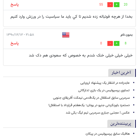
پاسخ
55
20
بخدا از هرچه فوتباله زده شديم تا كي بايد ما سياسيت را در ورزش وارد كنيم
بدون نام
۲۱:۵۸ - ۱۳۹۰/۱۲/۱۲
پاسخ
0
8
خیلی خیلی خیلی خنک شدم به خصوص که سعودی هم دک شد
آخرین اخبار
عابدزاده در انتظار یک پیشنهاد اروپایی
تساوی پرسپولیس در یک بازی تدارکاتی
سرمربی سابق استقلال در یک‌قدمی نیمکت آفریقای جنوبی
دستمزد باورنکردنی جنپو در یونان؛ یک‌هفتم قرارداد با استقلال!
عکس | مجتبی جباری سرمربی تیم لیگ یکی شد
پربیننده‌ترین
هافبک سابق پرسپولیس در پیکان