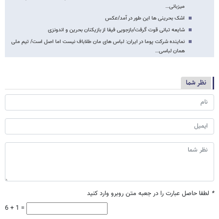
میزبانی…
اشک بحرینی ها این طور در آمد/عکس
شایعه تبانی قوت گرفت/بازجویی فیفا از بازیکنان بحرین و اندونزی
نماینده شرکت پوما در ایران: لباس های مان طلاباف نیست اما اصل است/ تیم ملی
همان لباسی…
نظر شما
*
لطفا حاصل عبارت را در جعبه متن روبرو وارد کنید
6 + 1 =