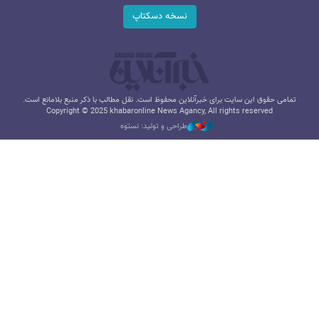
نسخه دسکتاپ
تمامی حقوق این سایت برای خبرآنلاین محفوظ است. نقل مطالب با ذکر منبع بلامانع است.
Copyright © 2025 khabaronline News Agancy, All rights reserved
طراحی و تولید: نستوه