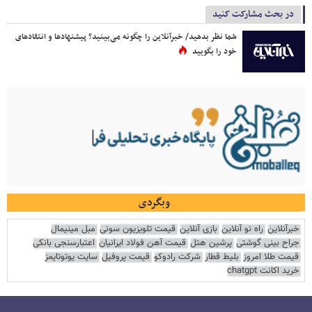
در بحث مشارکت کنید
شما نظر بدهید/ خبرآنلاین را چگونه می‌بینید؟ پیشنهادها و انتقادهای
خود را بگویید
وبگردی
خبرآنلاین
راه نو آنلاین
بازی آنلاین
قیمت تلویزیون سونی
مبل مینیمال
جراح بینی گوشتی
پرشین هتل
قیمت آهن فولاد ایرانیان
اعتبارسنجی بانکی
قیمت طلا امروز
بلیط قطار
شرکت رادوکو
قیمت پروفیل
سایت یوتوتایمز
خرید اکانت chatgpt