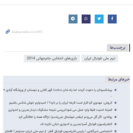
برچسب‌ها
تیم ملی فوتبال ایران
بازی‌های انتخابی جام‌جهانی 2014
خبرهای مرتبط
پیشکسوتان را دعوت کردند اما راه شان ندادند/ قهر کلانی و دوستان از ورزشگاه آزادی +
…
کروش: مهدوی کیا قرار است قرعه ایران را بر دارد؟ / امیدوارم خوش شانس باشیم
کمیته امنیت فیفا وارد عمل می شود/بررسی نتیجه مشکوک دیدار بحرین و اندونزی
پولادی: اگر گل می‌زدم اینقدر خوشحال نمی‌شدم/ دژاگه همه را غافلگیر کرد
کنفدراسیون فوتبال آسیا:بحرین و اندونزی تبانی نکرده اند
اختصاصی خبرآنلاین / رئیس فدراسیون فوتبال قطر: از تیم ملی ایران ممنونم / افتخار