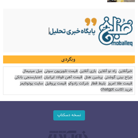
وبگردی
خبرآنلاین
راه نو آنلاین
بازی آنلاین
قیمت تلویزیون سونی
مبل مینیمال
جراح بینی گوشتی
پرشین هتل
قیمت آهن فولاد ایرانیان
اعتبارسنجی بانکی
قیمت طلا امروز
بلیط قطار
شرکت رادوکو
قیمت پروفیل
سایت یوتوتایمز
خرید اکانت chatgpt
نسخه دسکتاپ