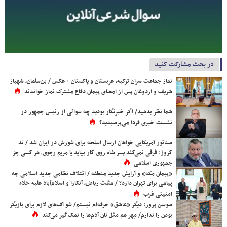
در بحث مشارکت کنید
نماز جماعت سران ترکیه، عربستان و پاکستان + عکس / بن‌سلمان، شهباز
شریف و اردوغان پس از امضای پیمان دفاع مشترک نماز خواندند
شما نظر بدهید/ اگر خبرنگار بودید چه سوالی از رئیس جمهور در
نشست خبری فردا می‌پرسیدید؟
سناتور آمریکایی خواهان ارسال اسلحه برای شورش در ایران شد / تد
کروز: فرقی نمی‌کند پسر شاه روی کار بیاید یا مریم رجوی، هر کسی جز
جمهوری اسلامی
«پیمان مکه» و آرایش جدید منطقه / ائتلاف نظامی جدید اسلامی چه
پیامی برای تهران دارد؟ / مثلث ریاض، آنکارا و اسلام‌آباد علیه خلاء
امنیتی غرب
سوسن پرور: دیگر «عاشق» حرفه‌ام نیستم/ شو آف‌های لازم برای بازیگر
بودن را ندارم/ مِهر هم مثل نان آدم‌ها را نمک‌گیر می‌کند