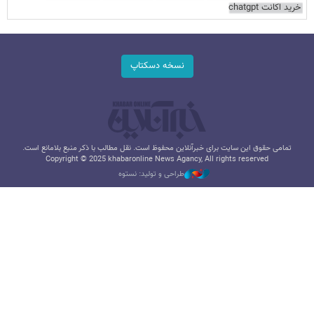
خرید اکانت chatgpt
نسخه دسکتاپ
تمامی حقوق این سایت برای خبرآنلاین محفوظ است. نقل مطالب با ذکر منبع بلامانع است.
Copyright © 2025 khabaronline News Agancy, All rights reserved
طراحی و تولید: نستوه