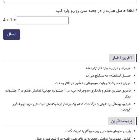
*
لطفا حاصل عبارت را در جعبه متن روبرو وارد کنید
4 + 1 =
ارسال
آخرین اخبار
انیمیشن «یارپ» وارد فاز تولید شد
«سبیل‌السلطنه» به سنگلج می‌آید
اجرای «خسوف»؛ روایت موسیقایی عاشورا در تالار وحدت
نامزدی بهترین فیلم و بازیگری «دوچرخه آبی» در ۲ جشنواره جهانی/ نمایش فیلم در ۳ جشنواره
دیگر
عبدی، بیضائی یا تقوایی؟ درگذشت کدام یک بیشتر در شبکه‌های اجتماعی مورد توجه قرار
گرفت؟
پربیننده‌ترین
رئیس سازمان سینمایی روز خبرنگار را تبریک گفت
گزارش تصویری/ نمایش «هچل» در تالار هنر؛ قصه‌ای از شجاعت و خیال