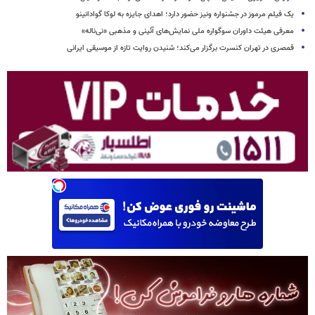
یک فیلم مرموز در جشنواره ونیز حضور دارد؛ اهدای جایزه به لوکا گوادانینو
معرفی هیئت داوران سوگواره ملی نمایش‌های آئینی و مذهبی «نی‌ناله»
قمصری در تهران کنسرت برگزار می‌کند؛ شنیدن روایت تازه از موسیقی ایرانی