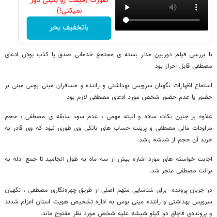
صورت (قیمت رو ببینی باور
نمیکنی!)
باتخفیف بخر
با بررسی فیلم دوربین مدار بسته ی مجتمع خدماتی صدق یا کذب بودن ادعای
مصطفی قابل احراز بود
استماع اظهارات نگهبان سرویس بهداشتی و راننده و مسافران مینی بوس مبنی بر
حضور یا عدم حضور شخص مورد ادعای مصطفی لازم بود
علاوه بر چنین نکات ساده و البته مهمی ، عدم سوء سابقه ی مصطفی ، حجم
مراودات مالی مصطفی و پرینت حساب های بانکی وی طوری نبود که وی قادر به
خرید آن حجم از شیشه باشد.
اجابت خواسته های مورد اشاره بیش از سه ماه به طول انجامید تا جمع ادله به
برائت مصطفی منجر شد.
در جریان پرونده برای شناسایی متهم اصلی از طریق چهره‌نگاری مصطفی ، نگهبان
سرویس بهداشتی و راننده مینی بوس به اداره تشخیص هویت استان اعزام شدند
و پرونده‌ی قاچاق دو کیلو شیشه علیه شخص مورد نظر مفتوح ماند.