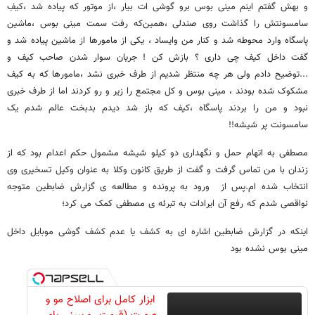
و بهش گفتم اینم مینی بوس برو گوشی ات بیار ،از موتور که پیاده شد ،کیفِ
سامسونتش را گذاشت روی صندلی ،همین‌که رفت سمت مینی بوس ،ماشین
پاسگاه وارد محوطه شد و کنار من وایساد ، یکی از مامورها از ماشین پیاده شد و
گفت داخل کیف چی داری ؟ بازش کن ! جریان سوار شدن صاحب کیف و
...توضیح دادم ولی هر چه منتظر شدیم از طرف خبری نشد ،مامورها که به کیف
مشکوک شده بودند ، مینی بوس و کل مجتمع را زیر و رو کردند اما از طرف خبری
نبود و من را بردند پاسگاه ،کیف که باز شد دیدم بدبخت عالم شدم یک
سامسونت پر شیشه!!
مصطفی به اتهام حمل و نگهداری دو کیلو شیشه مشمول حکم اعدام بود که از
زندان با من تماس گرفت و گفت از طریق کانون وکلا به عنوان وکیل تسخیری وی
انتخاب شده ام.پس از ورود به پرونده و مطالعه ی گزارش ضابطین متوجه
نواقصی شدم که رفع آن ایرادات به تبرئه ی مصطفی کمک می کرد؛
اینکه در گزارش ضابطین اشاره ای به کشف یا عدم کشف گوشی موبایل داخل
مینی بوس نشده بود
ابزار کامل برای اصلاح مو و