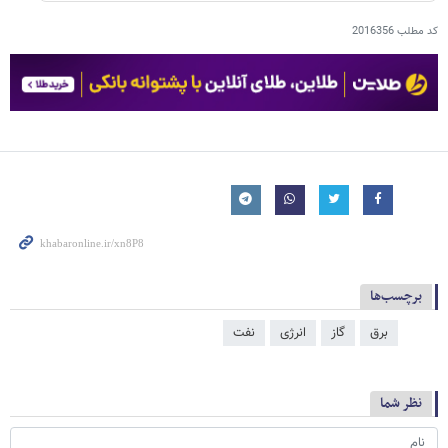
کد مطلب
2016356
برچسب‌ها
برق
گاز
انرژی
نفت
نظر شما