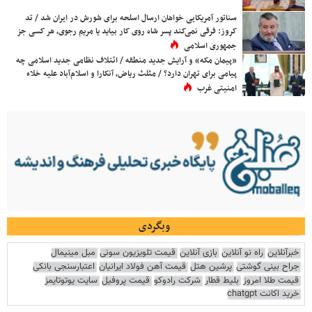
سناتور آمریکایی خواهان ارسال اسلحه برای شورش در ایران شد / تد
کروز: فرقی نمی‌کند پسر شاه روی کار بیاید یا مریم رجوی، هر کسی جز
جمهوری اسلامی
«پیمان مکه» و آرایش جدید منطقه / ائتلاف نظامی جدید اسلامی چه
پیامی برای تهران دارد؟ / مثلث ریاض، آنکارا و اسلام‌آباد علیه خلاء
امنیتی غرب
وبگردی
خبرآنلاین
راه نو آنلاین
بازی آنلاین
قیمت تلویزیون سونی
مبل مینیمال
جراح بینی گوشتی
پرشین هتل
قیمت آهن فولاد ایرانیان
اعتبارسنجی بانکی
قیمت طلا امروز
بلیط قطار
شرکت رادوکو
قیمت پروفیل
سایت یوتوتایمز
خرید اکانت chatgpt