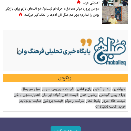
امنیتی غرب
سوسن پرور: دیگر «عاشق» حرفه‌ام نیستم/ شو آف‌های لازم برای بازیگر
بودن را ندارم/ مِهر هم مثل نان آدم‌ها را نمک‌گیر می‌کند
وبگردی
خبرآنلاین
راه نو آنلاین
بازی آنلاین
قیمت تلویزیون سونی
مبل مینیمال
جراح بینی گوشتی
پرشین هتل
قیمت آهن فولاد ایرانیان
اعتبارسنجی بانکی
قیمت طلا امروز
بلیط قطار
شرکت رادوکو
قیمت پروفیل
سایت یوتوتایمز
خرید اکانت chatgpt
نسخه دسکتاپ