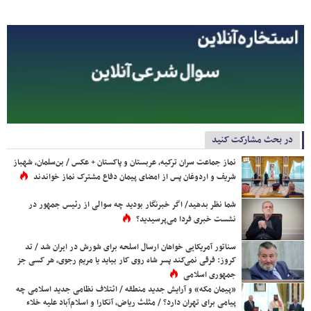
در بحث مشارکت کنید
نماز جماعت سران ترکیه، عربستان و پاکستان + عکس / بن‌سلمان، شهباز
شریف و اردوغان پس از امضای پیمان دفاع مشترک نماز خواندند
شما نظر بدهید/ اگر خبرنگار بودید چه سوالی از رئیس جمهور در
نشست خبری فردا می‌پرسیدید؟
سناتور آمریکایی خواهان ارسال اسلحه برای شورش در ایران شد / تد
کروز: فرقی نمی‌کند پسر شاه روی کار بیاید یا مریم رجوی، هر کسی جز
جمهوری اسلامی
«پیمان مکه» و آرایش جدید منطقه / ائتلاف نظامی جدید اسلامی چه
پیامی برای تهران دارد؟ / مثلث ریاض، آنکارا و اسلام‌آباد علیه خلاء