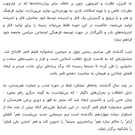
نه کنترل، نظارت و امرونهی. چون بر خلاف سایر وزارت‌خانه‌ها که در چارچوب
مقررات خاص و با تهیه امکانات لازم، به بهره‌برداری تولید می‌پردازند، تولید فرهنگ
و هنر و یا ترویج و گسترش یک فکر و اندیشه توسط خود صاحبان فکر و اندیشه
تولید می‌شود، حاکمیت در این حوزه فقط می‌تواند زمینه را برای تولید فکر و
اندیشه‌های ناب و تأثیرگذار در جهت توسعه فرهنگی اجتماعی سیاسی جامعه خود
فراهم سازد
شب گذشته طی مراسم رسمی چهل و سومین جشنواره فیلم فجر افتتاح شد.
جشنواره‌ای که به قدمت تاریخ انقلاب اسلامی است و فراز و نشیب‌های سخت و
دشواری را طی کرده تا بدینجا رسیده که برگ برنده‌ای برای جذب مردم و ایجاد
فضای شادابی و هیجان به مناسبت دهه‌ی فجر باشد.
در چند سال گذشته، به‌خاطر عملکرد غلط در حوزه جذب و حمایت هنرمندان، به
دلیل اتفاقات و بحران‌های ناگوار - که می‌توانست به گونه دیگری رقم بخورد -
چنان حس یأس و ناامیدی ایجاد شد که منجر به قهر و دوری برخی هنرمندان از
فضای جشنواره فیلم فجر گردید. در این شرایط علی‌رغم آنکه بیش از چند ماه از
استقرار دولت چهاردهم نگذشته است تیم سینمایی جدید می‌بایست هم" فضای
آرام" را حاکم سازد هم" برنامه‌ریزی سینما" را تدوین کند و هم "جشن ملی فیلم"
را باشکوه برگزار نماید.