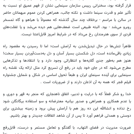
قرار گرفته بود، سخنرانی رییس سازمان سینمایی نشان از فهم عمیق او نسبت به
تأثیر علم و قدرت سینما داشت و نکته جالب، همراهی کردن عموم میهمانان حاضر
در سالن با مراسم - برخلاف چند سال گذشته که معمولاً با هیاهو و گاه تمسخر
روبرو می‌شد - بود. البته طبیعی است ضعف‌هایی هم دیده می‌شد و یا غفلت‌های
فردی از سوی هنرمندان رخ می‌داد که در شرایط امروز قابل‌اعتنا نیست.
ظاهراً تنش‌ها در حال تبدیل‌شدن به آرامش است؛ اما تا رسیدن به مقصود راه
زیادی باقی‌مانده است، دل شکستن بسیار آسان و دل به‌دست‌آوردن بسیار سخت!
هنوز هم به‌طور جدی گلایه‌ها و انتظاراتی وجود دارد و یا انتقادها و تذکرهایی
مطرح می‌شود که در جای خود باید در رفع آن تسریع کرد مثل ارائه یک نقشه راه
سینمایی برای آینده سینمای ایران و طبعاً تحول اساسی در شکل و شمایل جشنواره
فیلم فجر که همه به آن اذعان دارند و از ضروریات است .
خدا رو شکر فعلاً که با درایت و تدبیر، اتفاق ناهنجاری که منجر به قهر و دوری و
یا عدم همکاری و همراهی و صدور بیانیه معترضانه و سو استفاده بیگانگان شود
رخ نداده و انشاالله این ده روز هم با آرامش پیش برود و زمینه بیشتری برای
دوستی و همدلی فراهم آورد تا پس از آن شاهد اتفاقات جدیدتر و بهتر باشیم.
ضرورت مدیریت در فضای التهاب، با گفتگو و تعامل مستمر و درست، قابل‌رفع