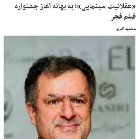
«عقلانیت سینمایی»؛ به بهانه آغاز جشنواره
فیلم فجر
محمود گبرلو