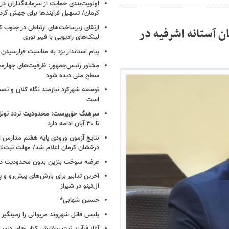
اولویت‌بندی حمایت از سرمایه‌گذاران در
کرمان/ تسهیل فرآیندها برای جهش گر
ارتقای زیرساخت‌های ارتباطی در جنوب کر
هرستان آستانه اشرفیه در
لینک‌های رادیویی با فیبر نوری
پیام استاندار یزد به مناسبت فرارسیدن ر
مشاور رئیس‌جمهور: ظرفیت‌های چهارمح
سطح ملی دیده شود
توسعه شهرکرد نیازمند نگاه کلان و تصم
است
سرهنگ حق‌پرست: محدودیت تردد تونل
تا ۳۰ آبان ادامه دارد
نتایج آزمون ورودی پایه هفتم مدارس 
درخشان کرمان اعلام شد/ مهلت ثبت‌نام تا ۱۵ ش
عرضه سوخت بنزین بدون محدودیت در
آخرین تدابیر برای بارش‌های پیش‌رو و پ
ال‌نینو در شیراز
حسین شهابی*
پلیس قاتل شهروند مریوانی را زمینگیر ک