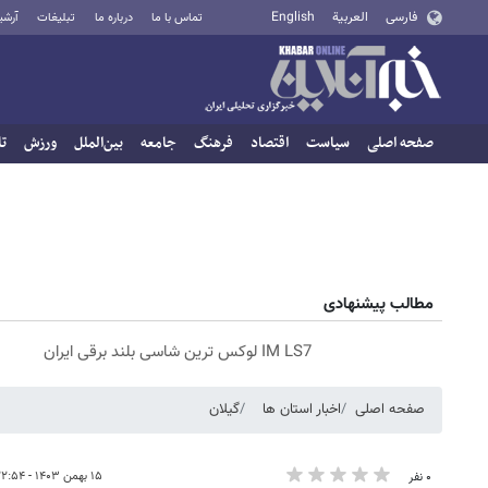
فارسی
العربية
English
تماس با ما
درباره ما
تبلیغات
آرشی
صفحه اصلی
سیاست
اقتصاد
فرهنگ
جامعه
بین‌الملل
ورزش
تا
مطالب پیشنهادی
IM LS7 لوکس ترین شاسی بلند برقی ایران
صفحه اصلی
اخبار استان ها
گیلان
۱۵ بهمن ۱۴۰۳ - ۲۲:۵۴
۰ نفر