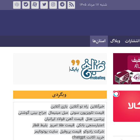
شنبه ۱۷ مرداد ۱۴۰۵
انتشارات
وبلاگ
استان‌ها
وبگردی
خبرآنلاین
راه نو آنلاین
بازی آنلاین
قیمت تلویزیون سونی
مبل مینیمال
جراح بینی گوشتی
پرشین هتل
قیمت آهن فولاد ایرانیان
اعتبارسنجی بانکی
قیمت طلا امروز
بلیط قطار
شرکت رادوکو
قیمت پروفیل
سایت یوتوتایمز
خرید اکانت chatgpt