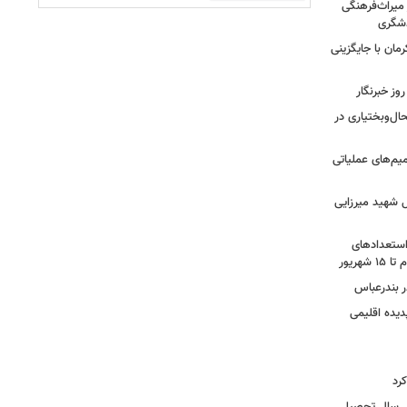
 میراث‌فرهنگی
دشگری
مان با جایگزینی
وز خبرنگار
ال‌وبختیاری در
یم‌های عملیاتی
 شهید میرزایی
استعدادهای
هریور
 بندرعباس
دیده اقلیمی
رد