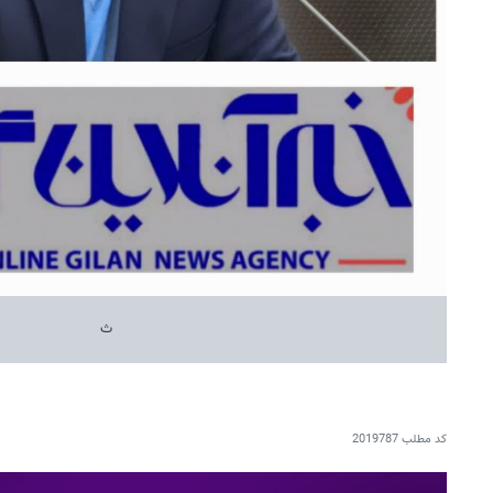
ث
کد مطلب
2019787