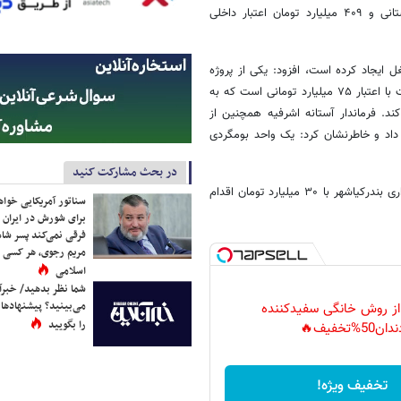
رسید که شامل ۷۳ میلیارد تومان اعتبار ملی، ۴۸ میلیارد تومان اعتبار استانی و ۴۰۹ میلیارد تومان اعتبار داخلی
ه صورت دائم و موقت شغل ایجاد کرده است، افزود: یکی از پروژه
های شاخص، افتتاح فاز نخست خط انتقال مجتمع آبرسانی شهید خوش سیرت با اعتبار ۷۵ میلیارد تومانی است که به
ند. فرماندار آستانه اشرفیه همچنین از
 قطعه و اعتبار ۱۰۰ میلیارد تومان خبر داد و خاطرنشان کرد: یک واحد بومگردی
در بحث مشارکت کنید
حیدری نژاد با بیان اینکه شهرداری آستانه اشرفیه با ۱۷۱ میلیارد تومان و شهرداری بندرکیاشهر با ۳۰ میلیارد تومان اقدام
سناتور آمریکایی خواه
برای شورش در ایران 
فرقی نمی‌کند پسر شاه 
مریم رجوی، هر کسی 
اسلامی
شما نظر بدهید/ خبرآن
می‌بینید؟ پیشنهادها 
 از روش خانگی سفیدکننده
را بگویید
دان50%تخفیف🔥
تخفیف ویژه!