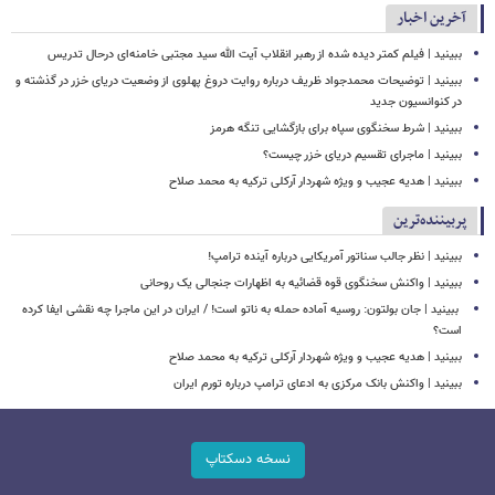
آخرین اخبار
ببینید | فیلم کمتر دیده شده از رهبر انقلاب آیت الله سید مجتبی خامنه‌ای درحال تدریس
ببینید | توضیحات محمدجواد ظریف درباره روایت دروغ پهلوی از وضعیت دریای خزر در گذشته و
در کنوانسیون جدید
ببینید | شرط سخنگوی سپاه برای بازگشایی تنگه هرمز
ببینید | ماجرای تقسیم دریای خزر چیست؟
ببینید | هدیه عجیب و ویژه شهردار آرکلی ترکیه به محمد صلاح
پربیننده‌ترین
ببینید | نظر جالب سناتور آمریکایی درباره آینده ترامپ!
ببینید | واکنش سخنگوی قوه قضائیه به اظهارات جنجالی یک روحانی
‏ ببینید | جان بولتون: روسیه آماده حمله به ناتو است! / ایران در این ماجرا چه نقشی ایفا کرده
است؟
ببینید | هدیه عجیب و ویژه شهردار آرکلی ترکیه به محمد صلاح
ببینید | واکنش بانک مرکزی به ادعای ترامپ درباره تورم ایران
نسخه دسکتاپ