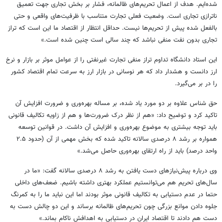
شده‌ایم. هدف از اعمال تحریم‌های ظالمانه، فشار بر بخش تجاری جهت تعمیق
ناترازی تجاری است. وضعیت فعلی تجارت متناسب با ظرفیت‌های واقعی و حتی
بالفعل شده پیش از تحریم‌ها نیست. حداقل انتظار از اقتصاد ما این است که تراز
تجاری بدون نفت منفی نباشد که چند سالی است چنین شده است.»
این استاد دانشگاه تداوم تراز منفی تجارت غیرنفتی را از عوامل موثر بر بازار و نرخ
ارز دانست و هشدار داد که هر نوسانی در بازار ارز به سرعت تمام اقتصاد کشور
را در بر می‌گیرد.
حق شناس علاوه بر دو مورد یاد شده، بر مساله بهره‌وری و ضرورت افزایش آن
تاکید کرد و توضیح داد:‌ «هم از نظر درک ضرورت‌ها و هم از زاویه تکالیف قانونی
باید توجه بیشتری به موضوع بهره‌وری و افزایش آن داشت. در قوانین توسعه
همواره بر رشد ۸ درصدی سالانه تاکید شده که بخش مهمی از آن (حدود ۲.۵
واحد درصد) باید از راه ارتقای بهره‌وری حاصل می‌شد.»
وی درباره پیش‌نیازهای دست یافتن به رشد ۸ درصدی سالانه گفت: «ما در
سال‌های تحریم هم می‌توانستیم عملکرد بهتری داشته باشیم. ضعف‌های داخلی
حتما در عدم دستیابی به تکالیف قانونی موثر بودند اما این نباید ما را به کمرنگ
جلوه دادن موانع بزرگی چون تحریم‌های ظالمانه برساند و این دو چالش دست به
دست هم دادند تا اقتصاد ایران در دستیابی به اهدافش ناکام بماند.»