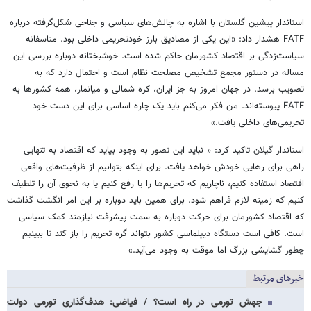
استاندار پیشین گلستان با اشاره به چالش‌های سیاسی و جناحی شکل‌گرفته درباره
FATF‌ هشدار داد:‌ «این یکی از مصادیق بارز خودتحریمی داخلی بود. متاسفانه
سیاست‌زدگی بر اقتصاد کشورمان حاکم شده است. خوشبختانه دوباره بررسی این
مساله در دستور مجمع تشخیص مصلحت نظام است و احتمال دارد که به
تصویب برسد. در جهان امروز به جز ایران، کره شمالی و میانمار، همه کشورها به
FATF پیوسته‌اند. من فکر می‌کنم باید یک چاره اساسی برای این دست خود
تحریمی‌های داخلی یافت.»
استاندار گیلان تاکید کرد:‌ « نباید این تصور به وجود بیاید که اقتصاد به تنهایی
راهی برای رهایی خودش خواهد یافت. برای اینکه بتوانیم از ظرفیت‌های واقعی
اقتصاد استفاده کنیم، ناچاریم که تحریم‌ها را یا رفع کنیم یا به نحوی آن را تلطیف
کنیم که زمینه لازم فراهم شود. برای همین باید دوباره بر این امر انگشت گذاشت
که اقتصاد کشورمان برای حرکت دوباره به سمت پیشرفت نیازمند کمک سیاسی
است. کافی است دستگاه دیپلماسی کشور بتواند گره تحریم را باز کند تا ببینیم
چطور گشایشی بزرگ اما موقت به وجود می‌آید.»
خبرهای مرتبط
جهش تورمی در راه است؟ / فیاضی: هدف‌گذاری تورمی دولت