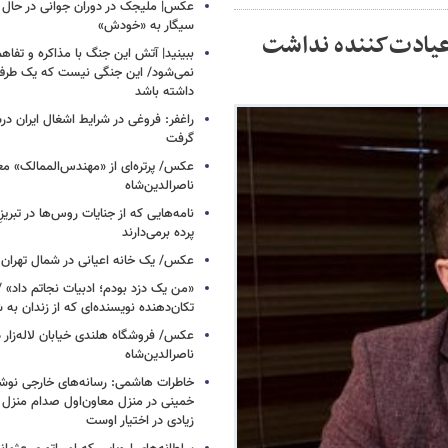
عکس| ملیجک در دوران جوانی در حال 
سیگار به «خودش»
عیادت‌کننده نداشت
ببینید| آتش این جنگ با مذاکره و تفا
نمی‌شود/ این جنگی نیست که یک طرف 
داشته باشد
راغفر: فروغی در شرایط اشغال ایران 
گرفت
عکس/ پرتره‌ای از «مهندس‌الممالک» مع
ناصرالدین‌شاه
نامه‌هایی که از جنایات روس‌ها در تبری
پرده برمی‌دارند
عکس/ یک خانه اعیانی در شمال تهران د
«من یک دزد بودم؛ ادبیات نجاتم داد» /
تکان‌دهنده نویسنده‌ای که از زندان به
عکس/ فروشگاه هلندی خیابان لاله‌زار د
ناصرالدین‌شاه
خاطرات هاشمی: رسانه‌های خارجی نوش
خمینی در منزل معاون‌اول صدام منزل‌ ک
زیادی در اختیار اوست