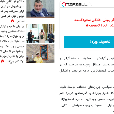
سناتور آمریکایی خواه
برای شورش در ایران 
فرقی نمی‌کند پسر شاه 
مریم رجوی، هر کسی 
 از روش خانگی سفیدکننده
اسلامی
دان50%تخفیف🔥
«پیمان مکه» و آرایش
ائتلاف نظامی جدید 
برای تهران دارد؟ / مث
تخفیف ویژه!
اسلام‌آباد علیه خلاء
سوسن پرور: دیگر «عا
نیستم/ شو آف‌های لاز
بودن را ندارم/ مِهر هم
 نوعی گرایش به خشونت و حذف‌گرایی و
نمک‌گیر می‌کند
ده‌بینی مسائل پیچیده» می‌بیند که در
ه حیات ضعیف‌ترش ادامه می‌دهد و اشکال
ان سیاسی جریان‌های مختلف توسط طیف
 هنوز پرتره‌های قدرتمندی درباره اکبر
ظریف، حسن روحانی، محمود احمدی‌نژاد،
لیلی، مسعود رجوی، حسینعلی منتظری،
.