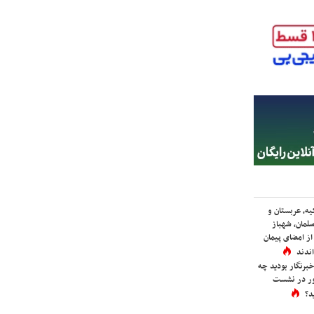
یه، عربستان و
لمان، شهباز
ز امضای پیمان
ندند
برنگار بودید چه
ور در نشست
د؟