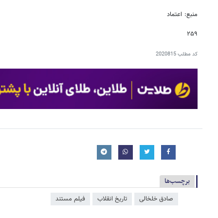
منبع: اعتماد
۲۵۹
کد مطلب
2020815
برچسب‌ها
صادق خلخالی
تاریخ انقلاب
فیلم مستند