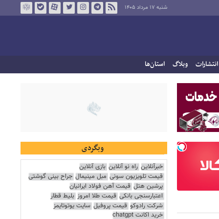
شنبه ۱۷ مرداد ۱۴۰۵
انتشارات
وبلاگ
استان‌ها
وبگردی
خبرآنلاین
راه نو آنلاین
بازی آنلاین
قیمت تلویزیون سونی
مبل مینیمال
جراح بینی گوشتی
پرشین هتل
قیمت آهن فولاد ایرانیان
اعتبارسنجی بانکی
قیمت طلا امروز
بلیط قطار
شرکت رادوکو
قیمت پروفیل
سایت یوتوتایمز
خرید اکانت chatgpt