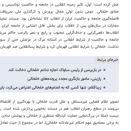
عمل کرده است: اول، تاثیر زمینه انقلابی در جامعه و حاکمیتِ نوتاسیس و 
صادق خلخالی. دومی بدون اولی مجال پرورش و اثرگذاری ملی نمی‌یافت،
فاصله‌گیری جامعه و حاکمیت ایران از انقلاب ۷
مجازات در سال‌های پس از انقلاب برای بخش قابل اعتنایی از جامعه‌ ایران 
انقلاب‌ها دفعی‌گرایی و حذف‌گرایی محبوب و رایج و نصر بالرعب حاکم می‌
جامعه و حاکمیت از شرایط انقلابی در آستانه مرگ در عزلتش حتی از سوی
نداشت. خلخالی را شرایط انقلابی قهرمان کرد و شرایط پساانقلابی ضد قهرمان.
خبرهای مرتبط
در بازپرسی از رئیس ساواک اجازه ندادم خلخالی دخالت کند
رازینی، مامور بازنگری مجدد پرونده‌های خلخالی
زیباکلام: تنها کسی که به اعدام‌های خلخالی اعتراض می‌کرد، باز
تصویر نظام قضایی غیرمستقل و علل قدرتِ خلخالی با بهره‌گیری از اقتضائا
نیرومند در سطح رهبران انقلاب هم در مستند به‌خوبی پردازش شده است. رو
نیست (مثلا در بزرگ‌نمایی حمایت آیت‌الله منتظری از خلخالی و پوشش ندادن نق
به برخی مصادیق مهم احکام غیرعادلانه خلخالی)، اما در مجموع از حیث تعادل 