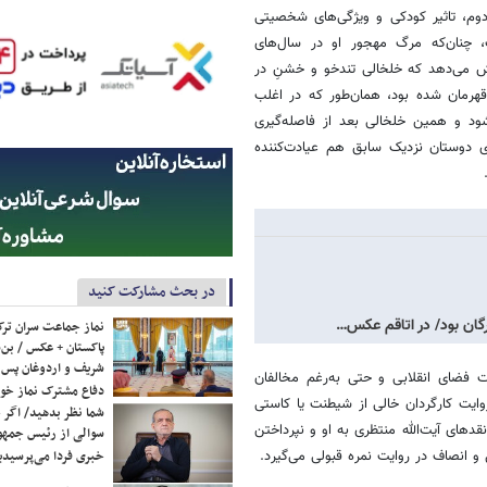
دوم، تاثیر کودکی و ویژگی‌های شخصیتی
 چنان‌که مرگ مهجور او در سال‌های
۵ نشانه‌اش بود. مستند نمایش می‌دهد که خلخالی تندخو و خشنِ در
قهرمان شده بود، همان‌طور که در اغلب
شود و همین خلخالی بعد از فاصله‌گیری
 دوستان نزدیک سابق هم عیادت‌کننده
در بحث مشارکت کنید
رگان بود/ در اتاقم عکس…
نماز جماعت سران ترک
پاکستان + عکس / بن‌س
شریف و اردوغان پس ا
ت فضای انقلابی و حتی به‌رغم مخالفان
دفاع مشترک نماز خوا
ایت کارگردان خالی از شیطنت یا کاستی
شما نظر بدهید/ اگر خ
دهای آیت‌الله منتظری به او و نپرداختن
سوالی از رئیس جمه
خبری فردا می‌پرسیدی
و انصاف در روایت نمره قبولی می‌گیرد.