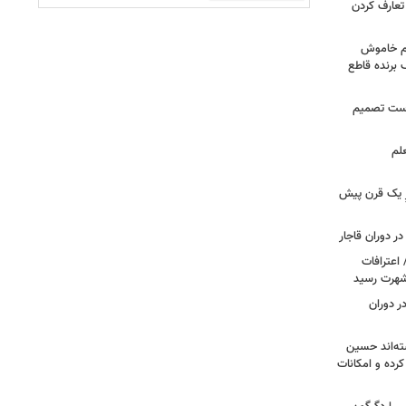
تعارف کردن
هم خاموش
برنده قاطع
درست تصمیم
لم
زِ یک قرن پیش
ر دوران قاجار
 اعترافات
 شهرت رسید
ر دوران
ته‌اند حسین
رده و امکانات