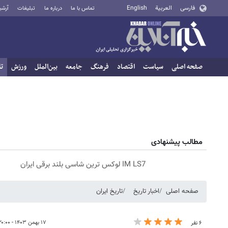
فارسی
العربية
English
تماس با ما
درباره ما
تبلیغات
آرشی
صفحه اصلی
سیاست
اقتصاد
فرهنگ
جامعه
بین‌الملل
ورزش
تا
مطالب پیشنهادی
IM LS7 لوکس ترین شاسی بلند برقی ایران
صفحه اصلی
اخبار تاریخ
تاریخ ایران
۱۷ بهمن ۱۴۰۳ - ۲۰:۰۰
۶ نفر