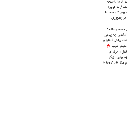
ان ارسال اسلحه
شد / تد کروز:
روی کار بیاید یا
جز جمهوری
 جدید منطقه /
اسلامی چه پیامی
لث ریاض، آنکارا و
 امنیتی غرب
شق» حرفه‌ام
م برای بازیگر
 مثل نان آدم‌ها را