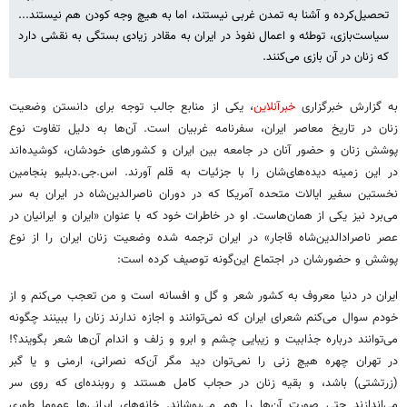
تحصیل‌کرده و آشنا به تمدن غربی نیستند، اما به هیچ وجه کودن هم نیستند...
سیاست‌بازی، توطئه و اعمال نفوذ در ایران به مقادر زیادی بستگی به نقشی دارد
که زنان در آن بازی می‌کنند.
به گزارش خبرگزاری
خبرآنلاین
، یکی از منابع جالب توجه برای دانستن وضعیت
زنان در تاریخ معاصر ایران، سفرنامه غربیان است. آن‌ها به دلیل تفاوت نوع
پوشش زنان و حضور آنان در جامعه بین ایران و کشورهای خودشان، کوشیده‌اند
در این زمینه دیده‌های‌شان را با جزئیات به قلم آورند. اس.جی.دبلیو بنجامین
نخستین سفیر ایالات متحده آمریکا که در دوران ناصرالدین‌شاه در ایران به سر
می‌برد نیز یکی از همان‌هاست. او در خاطرات خود که با عنوان «ایران و ایرانیان در
عصر ناصرادالدین‌شاه قاجار» در ایران ترجمه شده وضعیت زنان ایران را از نوع
پوشش و حضورشان در اجتماع این‌گونه توصیف کرده است:
ایران در دنیا معروف به کشور شعر و گل و افسانه است و من تعجب می‌کنم و از
خودم سوال می‌کنم شعرای ایران که نمی‌توانند و اجازه ندارند زنان را ببینند چگونه
می‌توانند درباره جذابیت و زیبایی چشم و ابرو و زلف و اندام آن‌ها شعر بگویند؟!
در تهران چهره هیچ زنی را نمی‌توان دید مگر آن‌که نصرانی، ارمنی و یا گبر
(زرتشتی) باشد، و بقیه زنان در حجاب کامل هستند و روبنده‌ای که روی سر
می‌اندازند حتی صورت آن‌ها را هم می‌پوشاند. خانه‌های ایرانی‌ها عموما طوری