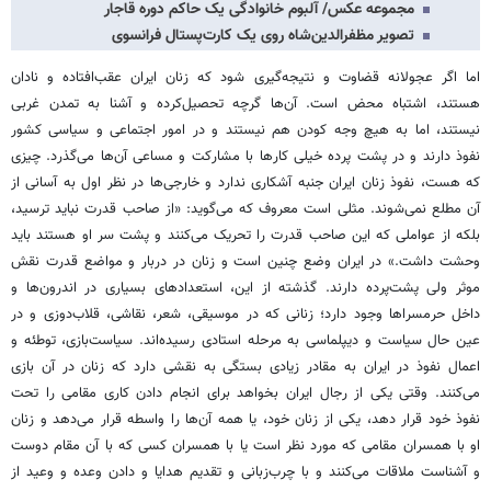
مجموعه عکس/ آلبوم خانوادگی یک حاکم دوره قاجار
تصویر مظفرالدین‌شاه روی یک کارت‌پستال فرانسوی
اما اگر عجولانه قضاوت و نتیجه‌گیری شود که زنان ایران عقب‌افتاده و نادان
هستند، اشتباه محض است. آن‌ها گرچه تحصیل‌کرده و آشنا به تمدن غربی
نیستند، اما به هیچ وجه کودن هم نیستند و در امور اجتماعی و سیاسی کشور
نفوذ دارند و در پشت پرده خیلی کارها با مشارکت و مساعی آن‌ها می‌گذرد. چیزی
که هست، نفوذ زنان ایران جنبه آشکاری ندارد و خارجی‌ها در نظر اول به آسانی از
آن مطلع نمی‌شوند. مثلی است معروف که می‌گوید: «از صاحب قدرت نباید ترسید،
بلکه از عواملی که این صاحب قدرت را تحریک می‌کنند و پشت سر او هستند باید
وحشت داشت.» در ایران وضع چنین است و زنان در دربار و مواضع قدرت نقش
موثر ولی پشت‌پرده دارند. گذشته از این، استعدادهای بسیاری در اندرون‌ها و
داخل حرمسراها وجود دارد؛ زنانی که در موسیقی، شعر، نقاشی، قلاب‌دوزی و در
عین حال سیاست و دیپلماسی به مرحله استادی رسیده‌اند. سیاست‌بازی، توطئه و
اعمال نفوذ در ایران به مقادر زیادی بستگی به نقشی دارد که زنان در آن بازی
می‌کنند. وقتی یکی از رجال ایران بخواهد برای انجام دادن کاری مقامی را تحت
نفوذ خود قرار دهد، یکی از زنان خود، یا همه آن‌ها را واسطه قرار می‌دهد و زنان
او با همسران مقامی که مورد نظر است یا با همسران کسی که با آن مقام دوست
و آشناست ملاقات می‌کنند و با چرب‌زبانی و تقدیم هدایا و دادن وعده و وعید از