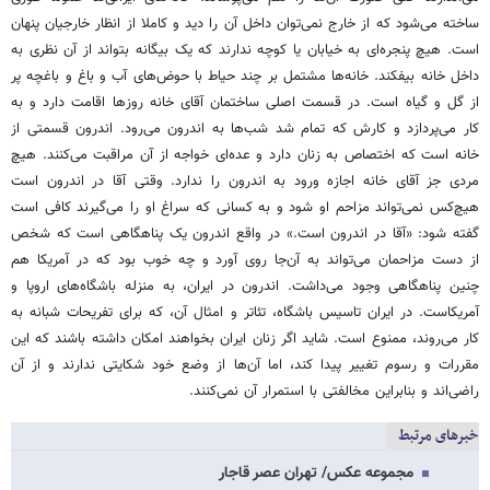
ساخته می‌شود که از خارج نمی‌توان داخل آن‌ را دید و کاملا از انظار خارجیان پنهان
است. هیچ پنجره‌ای به خیابان یا کوچه ندارند که یک بیگانه بتواند از آن نظری به
داخل خانه بیفکند. خانه‌ها مشتمل بر چند حیاط با حوض‌های آب و باغ و باغچه پر
از گل و گیاه است. در قسمت اصلی ساختمان آقای خانه روزها اقامت دارد و به
کار می‌پردازد و کارش که تمام شد شب‌ها به اندرون می‌رود. اندرون قسمتی از
خانه است که اختصاص به زنان دارد و عده‌ای خواجه از آن مراقبت می‌کنند. هیچ
مردی جز آقای خانه اجازه ورود به اندرون را ندارد. وقتی آقا در اندرون است
هیچ‌کس نمی‌تواند مزاحم او شود و به کسانی که سراغ او را می‌گیرند کافی است
گفته شود: «آقا در اندرون است.» در واقع اندرون یک پناهگاهی است که شخص
از دست مزاحمان می‌تواند به آن‌جا روی آورد و چه خوب بود که در آمریکا هم
چنین پناهگاهی وجود می‌داشت. اندرون در ایران، به منزله باشگاه‌های اروپا و
آمریکاست. در ایران تاسیس باشگاه، تئاتر و امثال آن، که برای تفریحات شبانه به
کار می‌روند، ممنوع است. شاید اگر زنان ایران بخواهند امکان داشته باشند که این
مقررات و رسوم تغییر پیدا کند، اما آن‌ها از وضع خود شکایتی ندارند و از آن
راضی‌اند و بنابراین مخالفتی با استمرار آن نمی‌کنند.
خبرهای مرتبط
مجموعه عکس/ تهران عصر قاجار