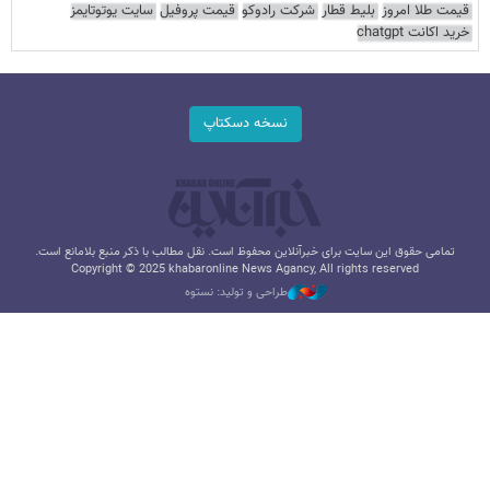
قیمت طلا امروز
بلیط قطار
شرکت رادوکو
قیمت پروفیل
سایت یوتوتایمز
خرید اکانت chatgpt
نسخه دسکتاپ
تمامی حقوق این سایت برای خبرآنلاین محفوظ است. نقل مطالب با ذکر منبع بلامانع است.
Copyright © 2025 khabaronline News Agancy, All rights reserved
طراحی و تولید: نستوه