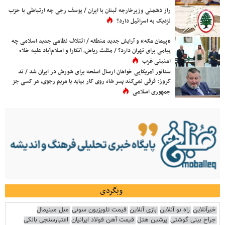
راز دشمنی وزیرخارجه لبنان با ایران / یوسف رجی چه ارتباطی با حزب
نزدیک به اسرائیل دارد؟
«پیمان مکه» و آرایش جدید منطقه / ائتلاف نظامی جدید اسلامی چه
پیامی برای تهران دارد؟ / مثلث ریاض، آنکارا و اسلام‌آباد علیه خلاء
امنیتی غرب
سناتور آمریکایی خواهان ارسال اسلحه برای شورش در ایران شد / تد
کروز: فرقی نمی‌کند پسر شاه روی کار بیاید یا مریم رجوی، هر کسی جز
جمهوری اسلامی
وبگردی
خبرآنلاین
راه نو آنلاین
بازی آنلاین
قیمت تلویزیون سونی
مبل مینیمال
جراح بینی گوشتی
پرشین هتل
قیمت آهن فولاد ایرانیان
اعتبارسنجی بانکی