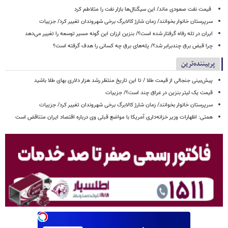
قیمت نفت صعودی ماند/ این سیگنال‌ها بازار نفت را متلاطم کرد
سرپرستان خانوار بخوانند/ زمان شارژ کالابرگ برخی شهروندان تغییر کرد/ جزییات
ایران در تله رفاه گرفتار شده است؟/ بنزین ارزان این گونه مسیر توسعه را تغییر می‌دهد
چرا قبض برق چندبرابر شد؟/ پله‌های برق چه کسانی را هدف گرفته است؟
پربیننده‌ترین
پیش‌بینی جنجالی از قیمت طلا / تا این تاریخ منتظر رشد هزار دلاری بهای طلا باشید
قیمت یک لیتر بنزین در عراق چند است؟/ جزییات
سرپرستان خانوار بخوانند/ زمان شارژ کالابرگ برخی شهروندان تغییر کرد/ جزییات
همتی: اظهارات وزیر خزانه‌داری آمریکا با مواضع قبلی وی درباره اقتصاد ایران متناقض است