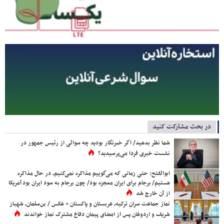
در بحث مشارکت کنید
شما نظر بدهید/ اگر خبرنگار بودید چه سوالی از رئیس جمهور در
نشست خبری فردا می‌پرسیدید؟
ابوالفتح: حتی زمانی که می‌گوییم مذاکره نمی‌کنیم، در حال مذاکره
هستیم/ برجام برای ایران معجزه بود/ چون برجام به سود ایران بود آمریکا
از آن خارج شد
نماز جماعت سران ترکیه، عربستان و پاکستان + عکس / بن‌سلمان، شهباز
شریف و اردوغان پس از امضای پیمان دفاع مشترک نماز خواندند