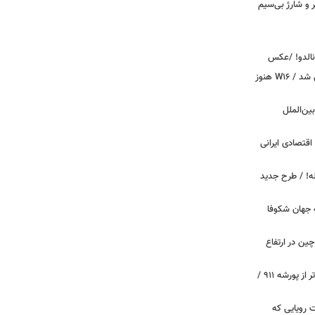
پیکر و شارژ بی‌سیم
ونالدو! /عکس
بوگاتی سفارشی با نام «دِستِریِر» معرفی شد / W۱۶ هنوز
اینترنت بین‌الملل
اقتصادی ایرانی
دید برای خودروهای ۲۰ ساله! / طرح جدید
 جهان شکوفا
ین در ارتفاع
پیچ‌های ۳۱ میلیارد تومانی پاگانی، گران‌تر از پورشه ۹۱۱ /
 سه قابلیت رویایی که