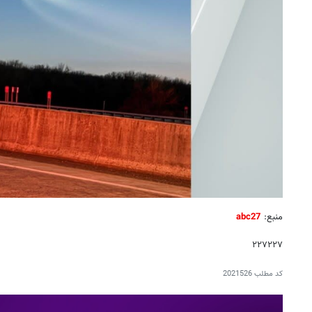
منبع:
abc27
۲۲۷۲۲۷
کد مطلب
2021526