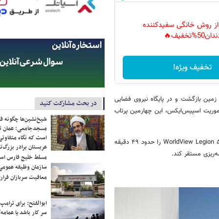
 از روش خانگی سفیدکننده
دان50%تخفیف🔥
تخفیف ویژه!
‌ریزی به زمین بازگشت و در پایگاه نیروی فضایی
در بحث مشارکت کنید
موریت اسپیس‌ایکس، این چهارمین پرتاب
شیخ‌نشین‌ها چگونه فک
مسجدجامعی: عمان تن
است که نگاه متفاوتی 
در همین حال، مرحله بالایی موشک به بردن دو ماهواره به مدار ادامه داد تا WorldView Legion ۵ را حدود ۴۹ دقیقه
عربستان برادر بزرگ‌
مسلط خلیج فارس ا
سازمان وظیفه عمومی 
معافیت سربازان فراری
ابوالفتح: برای ترامپ
سر کار باشد یا عمامه/