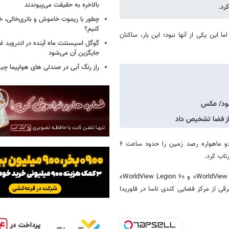
بالاخره به حقیقت می‌پیوندند
رد.
چطور با ریموت خاموش و باتری‌خالی، خ
کنیم؟
وانیا را روشن کرد، اما این یکی از آنها نبود؛ این بار، ساکنان
گوگل اسیستنت ماه آینده در اندروید غ
جایگزین آن می‌شود
راز رنگ آبی در صندلی های هواپیما چ
شود/ عکس
 از فضا تشخیص داد
اسپیس‌ایکس که توسط میلیاردر معروف، ایلان ماسک، تأسیس شده است، دو ماهواره رصد زمین را حدود ساعت ۶
تاب کرد.
یک موشک «فالکون ۹» شرکت «اسپیس‌ایکس» حامل ماهواره‌های «WorldView Legion ۵» و «۶ WorldView Legion»
وقت منطقه زمانی شرقی از مرکز فضایی کندی ناسا در فلوریدا