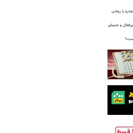
ودرو را روشن
یرفعال و جمینای
یست؟