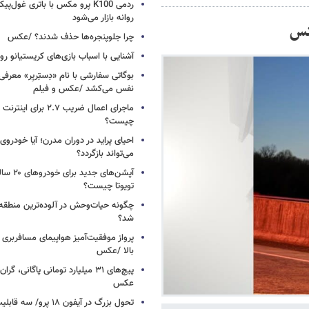
ردمی K100 پرو مکس با باتری غول‌
روانه بازار می‌شود
کس
چرا جلوپنجره‌ها حذف شدند؟ /عکس
آشنایی با اسباب‌ بازی‌های کریستیانو ر
نفس می‌کشد /عکس و فیلم
ماجرای اعمال ضریب ۲.۷ برای 
چیست؟
احیای پراید در دوران مدرن؛ آیا خودروی 
می‌تواند بازگردد؟
آپشن‌های ج
تویوتا چیست؟
چگونه حیات‌وحش در آلوده‌ترین منطقه
شد؟
پرواز موفقیت‌آمیز هواپیمای مسافربری چ
بالا /عکس
عکس
تحول بزرگ در آیفون ۱۸ پرو/