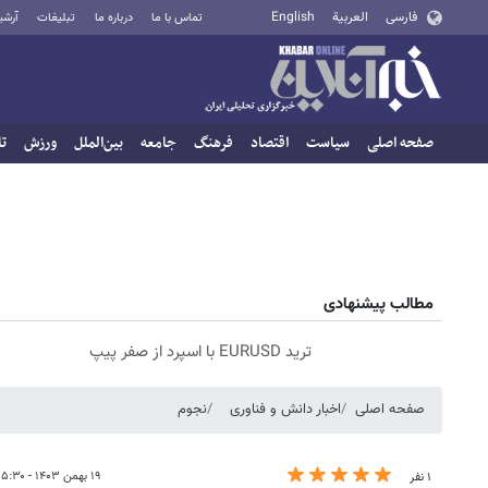
فارسی
العربية
English
تماس با ما
درباره ما
تبلیغات
آرشی
صفحه اصلی
سیاست
اقتصاد
فرهنگ
جامعه
بین‌الملل
ورزش
تا
مطالب پیشنهادی
ترید EURUSD با اسپرد از صفر پیپ
صفحه اصلی
اخبار دانش و فناوری
نجوم
۱۹ بهمن ۱۴۰۳ - ۰۵:۳۰
۱ نفر