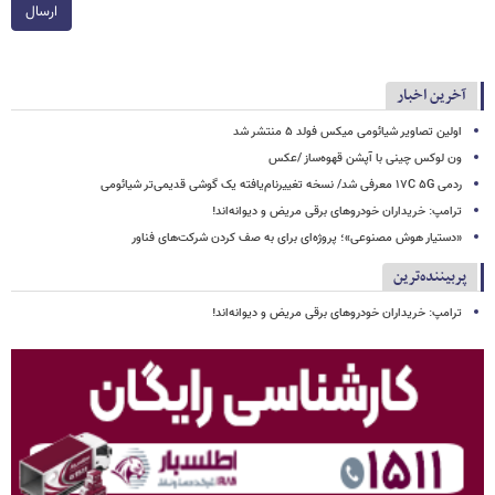
ارسال
آخرین اخبار
اولین تصاویر شیائومی میکس فولد ۵ منتشر شد
ون لوکس چینی با آپشن قهوه‌ساز /عکس
ردمی ۱۷C ۵G معرفی شد/ نسخه تغییرنام‌یافته یک گوشی قدیمی‌تر شیائومی
ترامپ: خریداران خودروهای برقی مریض و دیوانه‌اند!
«دستیار هوش مصنوعی»؛ پروژه‌ای برای به صف کردن شرکت‌های فناور
پربیننده‌ترین
ترامپ: خریداران خودروهای برقی مریض و دیوانه‌اند!