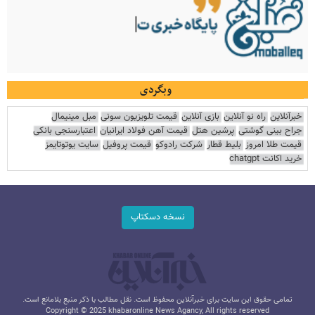
وبگردی
خبرآنلاین
راه نو آنلاین
بازی آنلاین
قیمت تلویزیون سونی
مبل مینیمال
جراح بینی گوشتی
پرشین هتل
قیمت آهن فولاد ایرانیان
اعتبارسنجی بانکی
قیمت طلا امروز
بلیط قطار
شرکت رادوکو
قیمت پروفیل
سایت یوتوتایمز
خرید اکانت chatgpt
نسخه دسکتاپ
تمامی حقوق این سایت برای خبرآنلاین محفوظ است. نقل مطالب با ذکر منبع بلامانع است.
Copyright © 2025 khabaronline News Agancy, All rights reserved