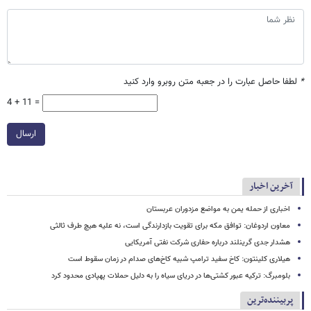
*
لطفا حاصل عبارت را در جعبه متن روبرو وارد کنید
4 + 11 =
ارسال
آخرین اخبار
اخباری از حمله یمن به مواضع مزدوران عربستان
معاون اردوغان: توافق مکه برای تقویت بازدارندگی است، نه علیه هیچ طرف ثالثی
هشدار جدی گرینلند درباره حفاری شرکت نفتی آمریکایی
هیلاری کلینتون: کاخ سفید ترامپ شبیه کاخ‌های صدام در زمان سقوط است
بلومبرگ: ترکیه عبور کشتی‌ها در دریای سیاه را به دلیل حملات پهپادی محدود کرد
پربیننده‌ترین