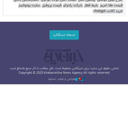
قیمت طلا امروز
بلیط قطار
شرکت رادوکو
قیمت پروفیل
سایت یوتوتایمز
خرید اکانت chatgpt
نسخه دسکتاپ
تمامی حقوق این سایت برای خبرآنلاین محفوظ است. نقل مطالب با ذکر منبع بلامانع است.
Copyright © 2025 khabaronline News Agancy, All rights reserved
طراحی و تولید: نستوه