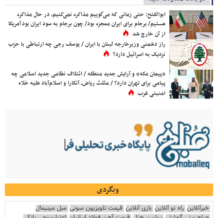
ابوالفتح: حتی زمانی که می‌گوییم مذاکره نمی‌کنیم، در حال مذاکره
هستیم/ برجام برای ایران معجزه بود/ چون برجام به سود ایران بود آمریکا
از آن خارج شد
راز دشمنی وزیرخارجه لبنان با ایران / یوسف رجی چه ارتباطی با حزب
نزدیک به اسرائیل دارد؟
«پیمان مکه» و آرایش جدید منطقه / ائتلاف نظامی جدید اسلامی چه
پیامی برای تهران دارد؟ / مثلث ریاض، آنکارا و اسلام‌آباد علیه خلاء
امنیتی غرب
وبگردی
خبرآنلاین
راه نو آنلاین
بازی آنلاین
قیمت تلویزیون سونی
مبل مینیمال
جراح بینی گوشتی
پرشین هتل
قیمت آهن فولاد ایرانیان
اعتبارسنجی بانکی