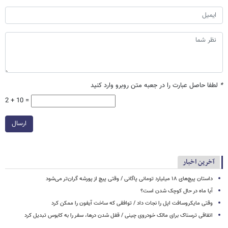
*
لطفا حاصل عبارت را در جعبه متن روبرو وارد کنید
2 + 10 =
ارسال
آخرین اخبار
داستان پیچ‌های ۱۸ میلیارد تومانی پاگانی / وقتی پیچ از پورشه گران‌تر می‌شود
آیا ماه در حال کوچک شدن است؟
وقتی مایکروسافت اپل را نجات داد / توافقی که ساخت آیفون را ممکن کرد
اتفاقی ترسناک برای مالک خودروی چینی / قفل شدن درها، سفر را به کابوس تبدیل کرد