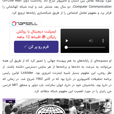
مورد توسعه تعامل بین انسان و کامپیوتر شرح داد. یادداشت دوم، On-Line Man
Computer Communication، دو سال بعد منتشر شد و ایده شبکه کهکشانی را
فراتر برد و مفهوم تعامل اجتماعی را از طریق شبکه‌سازی رایانه‌ها ترویج کرد.
ایمپلنت دیجیتال با روکش
رایگان 🎁 اقساط 12 ماهه
فرم رو پر کن ✅
او مجموعه‌ای از رایانه‌های به هم پیوسته جهانی را تصور کرد که از طریق آن همه
می‌توانند به سرعت به داده‌ها و برنامه‌ها از هر سایتی دسترسی داشته باشند. از
نظر روحی، این مفهوم بسیار شبیه اینترنت امروزی بود. Licklider اولین رئیس
برنامه تحقیقات کامپیوتری در دارپا بود که در اکتبر 1962 شروع شد. در زمانی که
در دارپا بود، جانشینان خود در دارپا، ایوان ساترلند، باب تیلور و محقق MIT لارنس
جی رابرتز را در مورد اهمیت این مفهوم شبکه متقاعد کرد.