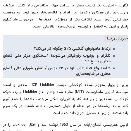
نگارعلی-
اینترنت یک قابلیت پخش در سراسر جهان، مکانیزمی برای انتشار اطلاعات
و رسانه‌ای برای همکاری و تعامل بین افراد و رایانه‌هایشان بدون توجه به موقعیت
جغرافیایی آن‌ها است. اینترنت یکی از موفق‌ترین نمونه‌ها از مزایای سرمایه‌گذاری
پایدار و تعهد به تحقیق و توسعه زیرساخت‌های اطلاعاتی است.
خبرهای مرتبط
ارتباط ماهواره‌ای گلکسی S۲۵ چگونه کار می‌کند؟
تلگرام و یوتیوب رفع‌فیلتر می‌شوند؟ /سخنگوی مرکز ملی فضای
مجازی پاسخ داد
شایعه رفع‌ فیلترهای تازه در ۲۲ بهمن / نقش شورای عالی فضای
مجازی در شایعه‌سازی
برای اولین‌بار مفهوم شبکه کهکشانی توسط JCR Licklider، محقق و استاد
موسسه فناوری ماساچوست (MIT) مطرح شد؛ چشم انداز Licklider از یک شبکه
کهکشانی، شبکه‌ای از رایانه‌ها که به کاربران امکان می‌دهد، داده‌ها را جمع آوری
کنند و به برنامه‌ها در هر نقطه از جهان دسترسی داشته باشند، در یک سری
یادداشت‌ها از وی به تفصیل شرح داده شده است.
اولین همزیستی انسان-رایانه در سال 1960 نوشته شد و افکار Licklider را در