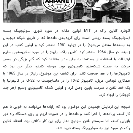
لئونارد کلاین راک در MIT اولین مقاله در مورد تئوری سوئیچینگ بسته
(سوئیچینگ بسته روشی است برای گروه‌بندی داده‌ها که از طریق شبکه دیجیتال
به بسته‌ها منتقل می‌شود) را در ژوئیه 1961 منتشر کرد و اولین کتاب در این
زمینه، در سال 1964 منتشر کرد. کلاین راک، رابرتز را در مورد امکان‌سنجی نظری
ارتباطات با استفاده از بسته‌ها به جای مدار متقاعد کرد که گام بزرگی در مسیر
حرکت به سمت شبکه‌های کامپیوتری بود. مرحله کلیدی دیگر این بود که
کامپیوترها را با هم صحبت کنند. برای کشف این موضوع، رابرتز در سال 1965 با
همکاری توماس مریل، کامپیوتر TX-2 را در ماساچوست به Q-32 در کالیفرنیا با
یک خط تلفن با سرعت پایین وصل کرد و اولین شبکه کامپیوتری وسیع (هر چند
کوچک) را ایجاد کرد.
نتیجه این آزمایش فهمیدن این موضوع بود که رایانه‌ها می‌توانند به خوبی با هم
کار کنند، برنامه‌ها را اجرا کنند و داده‌ها را در صورت لزوم بر روی دستگاه راه دور
بازیابی کنند، اما سیستم تلفن سوئیچ مدار برای این کار ناکافی بود. اعتقاد کلاین
راک در مورد نیاز به سوئیچینگ بسته تایید شد.