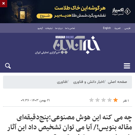
×
فارسی
العربية
English
تماس با ما
درباره ما
تبلیغات
آرشیو
شنبه ۱۷ مرداد ۱۴۰۵
صفحه اصلی
اخبار دانش و فناوری
فناوری
۲۱ بهمن ۱۴۰۳ - ۰۹:۳۶
۱ نفر
چه می کنه این هوش مصنوعی؛پنج‌دقیقه‌ای
مقاله بنویس!/ آیا می توان تشخیص داد این آثار