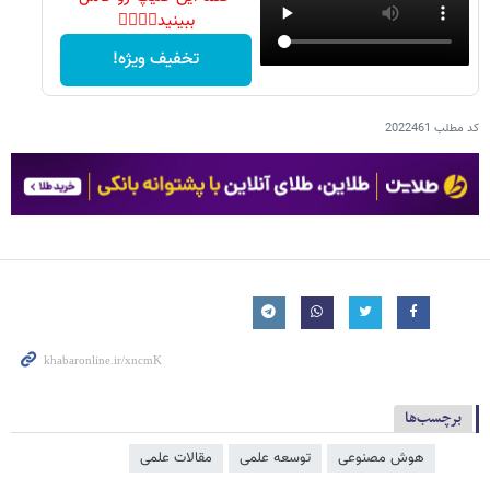
ببینید👆🏻👆🏻
تخفیف ویژه!
کد مطلب
2022461
برچسب‌ها
هوش مصنوعی
توسعه علمی
مقالات علمی