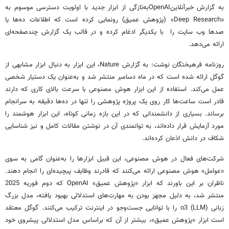
به گزارش خبرآنلاینOpenAIبه‌تازگی از ابزار جدید با اولویت دسترسی موسوم به
«‌Deep Research» (پژوهش عمیق) رونمایی کرده است که اطلاعات ده‌ها یا
صدها وب سایت را با یکدیگر ادغام کرده و در قالب یک گزارش چندصفحه‌ای
ارائه می‌دهد.
روزنامه فرهیختگان نوشت: به گزارش Nature‌، این ابزار به دنبال ابزار مشابهی از
گوگل ارائه شده است که در ماه دسامبر منتشر شد و به‌عنوان یک دستیار شخصی
عمل می‌کند. استفاده از این ابزار هوش مصنوعی با سرعت بالای کاری که دارند
قادر است ساعت‌ها کار روی یک پروژه پژوهشی را تنها در ده‌ها دقیقه به سرانجام
برساند. بسیاری از دانشمندانی که در این بازه زمانی کوتاه، این ابزار هوشمند را
مورد آزمایش قرار داده‌اند، به توانمندی آن در نوشتن مقالات کامل و نیز شناسایی
شکاف در دانش اذعان کرده‌اند.
شرکت‌های فعال در هوش مصنوعی، این قبیل ابزارها را به‌عنوان گامی ‌به سوی
«عوامل» هوش مصنوعی ارائه می‌کنند که قادرند وظایف پیچیده‌ای را انجام دهند.
ناظران بر این باورند که ابزار «پژوهش عمیق» OpenAI که دوم فوریه 2025
منتشر شد، به دلیل مجهز بودن به مهارت‌های استدلالی بهبود یافته، مدل بزرگ
زبانی o3 (LLM) را با توانایی جست‌وجو در اینترنت ترکیب می‌کنند. گوگل معتقد
است ابزار «پژوهش عمیق»، بیشتر از آن که براساس مدل استدلالی پیشروی خود