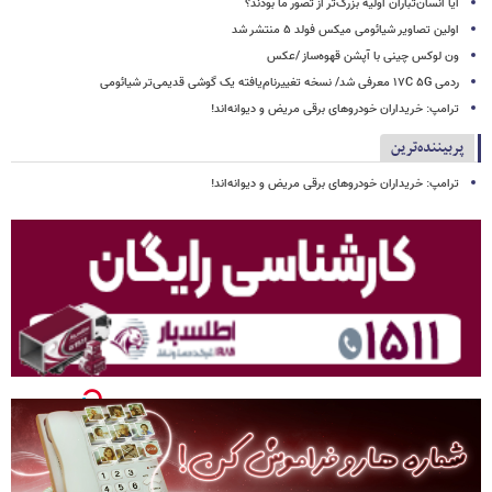
آیا انسان‌تباران اولیه بزرگ‌تر از تصور ما بودند؟
اولین تصاویر شیائومی میکس فولد ۵ منتشر شد
ون لوکس چینی با آپشن قهوه‌ساز /عکس
ردمی ۱۷C ۵G معرفی شد/ نسخه تغییرنام‌یافته یک گوشی قدیمی‌تر شیائومی
ترامپ: خریداران خودروهای برقی مریض و دیوانه‌اند!
پربیننده‌ترین
ترامپ: خریداران خودروهای برقی مریض و دیوانه‌اند!