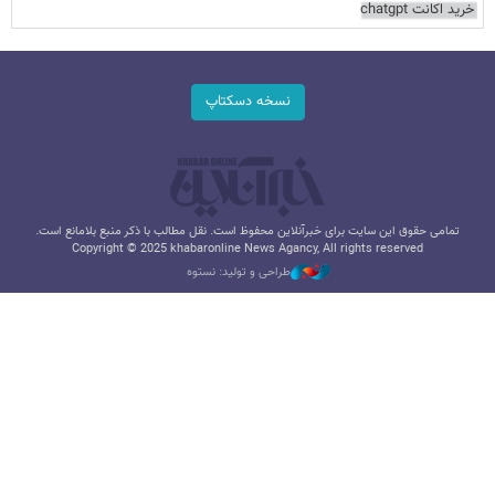
خرید اکانت chatgpt
نسخه دسکتاپ
تمامی حقوق این سایت برای خبرآنلاین محفوظ است. نقل مطالب با ذکر منبع بلامانع است.
Copyright © 2025 khabaronline News Agancy, All rights reserved
طراحی و تولید: نستوه