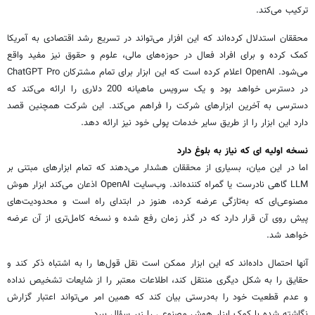
ترکیب می‌کند.
محققان استدلال کرده‌اند که این افزار می‌تواند در تسریع رشد اقتصادی به آمریکا
کمک کرده و برای افراد فعال در حوزه‌های مالی، علوم و حقوق نیز مفید واقع
می‌شود. OpenAI اعلام کرده است که این ابزار برای تمام مشترکان ChatGPT Pro
در دسترس خواهد بود و یک سرویس ماهیانه 200 دلاری را ارائه می‌کند که
دسترسی به آخرین ابزارهای شرکت را فراهم می‌کند. این شرکت همچنین قصد
دارد این ابزار را از طریق سایر خدمات پولی خود نیز ارائه دهد.
نسخه اولیه ای که نیاز به بلوغ دارد
اما در این میان، بسیاری از محققان هشدار می‌دهند که تمام ابزارهای مبتنی بر
LLM گاهی نادرست یا گمراه کننده‌اند. وب‌سایت OpenAI اذعان می‌کند ابزار هوش
مصنوعی‌ای که به‌تازگی عرضه کرده، هنوز در ابتدای راه است و محدودیت‌های
پیش روی آن قرار دارد که در گذر زمان رفع شده و نسخه کامل‌تری از آن عرضه
خواهد شد.
آنها احتمال داده‌اند که این ابزار ممکن است نقل قول‌ها را به اشتباه ذکر کند و
حقایق را به شکل دیگری منتقل کند، اطلاعات معتبر را از شایعات تشخیص نداده
و عدم قطعیت خود را به‌درستی بیان کند که همین امر می‌تواند اعتبار گزارش
نگاشته شده با کمک ابزار هوش مصنوعی را زیر سؤال ببرد.