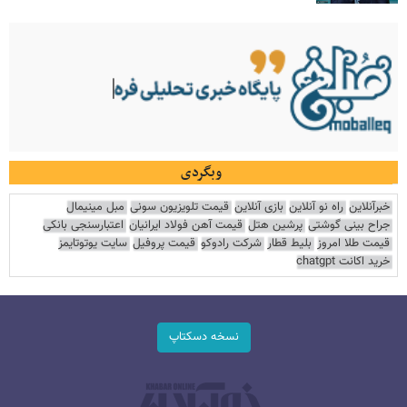
وبگردی
خبرآنلاین
راه نو آنلاین
بازی آنلاین
قیمت تلویزیون سونی
مبل مینیمال
جراح بینی گوشتی
پرشین هتل
قیمت آهن فولاد ایرانیان
اعتبارسنجی بانکی
قیمت طلا امروز
بلیط قطار
شرکت رادوکو
قیمت پروفیل
سایت یوتوتایمز
خرید اکانت chatgpt
نسخه دسکتاپ