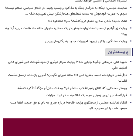
گسترده اجتماعی و امنیتی خواهد داشت
نماینده مجلس: اینکه به طرفدار جنگ یا مذاکره برچسب بزنیم، در اخلاق سیاسی اسلام نیست/
مردم به صورت خودجوش به سمت شعارهای هنجارشکن پیش نمی‌روند بلکه ...
علت شنیده شدن صدای انفجار در پاکدشت/ سپاه اطلاعیه داد
روایت زیدآبادی از صحبت ها درباره خودش در یک محفل/ ماجرای خاله ماه طلعت در زیدآباد چه
بود؟
روایت سخنگوی ارتش از ورود تجهیزات جدید به یگان‌های رزمی
پربیننده‌ترین
شهید علی لاریجانی چگونه ردیابی شد؟/ روایت سردار کوثری از نحوه شهادت دبیر شورای عالی
امنیت ملی
داغ شدن دوباره نام احمد جنتی/ دبیر ۱۰۰ ساله شورای نگهبان؛ آخرین بازمانده از نسل نخست
انقلاب
پوستر معناداری که کانال رهبر انقلاب منتشر کرد/ وحدت مکرّراً و مؤکّداً تذکر داده شد
قرارگاه قدس نیروی زمینی سپاه یک اطلاعیه صادر کرد+ جزئیات
انتقاد نماینده مجلس از سخنگوی وزارت خارجه/ درباره چیزی به نام توافق جدید، لطفا ملت
مبعوث‌شده را نیز محرم بدانید