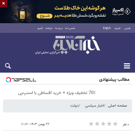
×
فارسی
العربية
English
تماس با ما
درباره ما
تبلیغات
آرشیو
پنجشنبه ۱۵ مرداد ۱۴۰۵
مطالب پیشنهادی
70٪ تخفیف ویژه + خرید اقساطی با اسنپ‌پی
صفحه اصلی
اخبار سیاسی
دولت
۲۲ بهمن ۱۴۰۳ - ۱۱:۰۹
۰ نفر