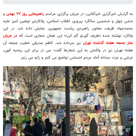
به گزارش خبرگزاری خبرآنلاین، در جریان برگزاری مراسم
راهپیمایی روز ۲۲ بهمن
و
جشن چهل و ششمین سالگرد پیروزی انقلاب اسلامی، پلاکاردی توهین آمیز علیه
محمدجواد ظریف، معاون راهبردی ریاست جمهوری، نمایش داده شد. در این
پلاکارد نوشته شده «ظریف گورتو گم کن»؛ این همان شعاری است که
در جریان
نماز جمعه هفته گذشته تهران
نیز سرداده شد. کاظم صدیقی خطیب جمعه آن
هفته تهران نیز در واکنش به این شعارها گفت: من در برابر این روحیه الهی،
عرشی و عزت مندانه آحاد مردم احساس تواضع می کنم و زانو می زنم.