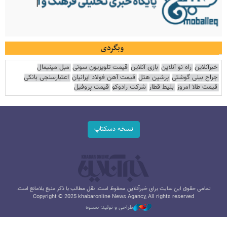
وبگردی
خبرآنلاین
راه نو آنلاین
بازی آنلاین
قیمت تلویزیون سونی
مبل مینیمال
جراح بینی گوشتی
پرشین هتل
قیمت آهن فولاد ایرانیان
اعتبارسنجی بانکی
قیمت طلا امروز
بلیط قطار
شرکت رادوکو
قیمت پروفیل
نسخه دسکتاپ
تمامی حقوق این سایت برای خبرآنلاین محفوظ است. نقل مطالب با ذکر منبع بلامانع است.
Copyright © 2025 khabaronline News Agancy, All rights reserved
طراحی و تولید: نستوه