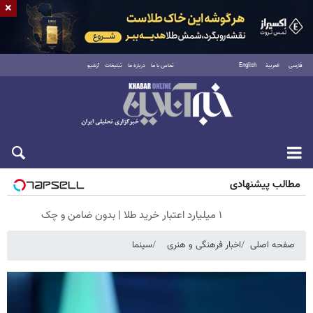
×
فارسی
العربية
English
تماس با ما
درباره ما
تبلیغات
آرشیو
جمعه ۱۶ مرداد ۱۴۰۵
مطالب پیشنهادی
۱ میلیارد اعتبار خرید طلا | بدون ضامن و چک
صفحه اصلی
اخبار فرهنگی و هنری
سینما