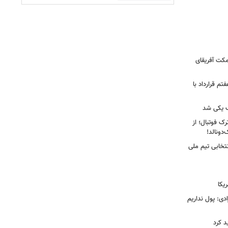
کت آفریقای
تم قرارداد با
 یکی شد
ک فوتبال؛ از
تخابی تیم ملی
یکا
دی: پول نداریم
د کرد