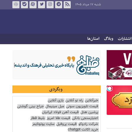
شنبه ۱۷ مرداد ۱۴۰۵
انتشارات
وبلاگ
استان‌ها
وبگردی
خبرآنلاین
راه نو آنلاین
بازی آنلاین
قیمت تلویزیون سونی
مبل مینیمال
جراح بینی گوشتی
پرشین هتل
قیمت آهن فولاد ایرانیان
اعتبارسنجی بانکی
قیمت طلا امروز
بلیط قطار
شرکت رادوکو
قیمت پروفیل
سایت یوتوتایمز
خرید اکانت chatgpt