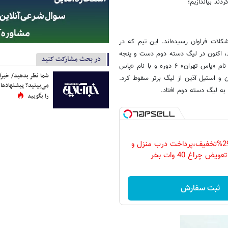
دند بیاندازیم؛
لات فراوان رسیده‌اند. این تیم که در
، اکنون در لیگ دسته دوم دست و پنجه
در بحث مشارکت کنید
نرم می‌کند و خوش شانس بود که هنوز در لیگ دسته سوم نیست. پاس با نام «پاس تهران» ۶ دوره و با نام «پاس
شما نظر بدهید/ خبرآن
پیکان و استیل آذین از لیگ برتر سقوط کرد.
می‌بینید؟ پیشنهادها 
ه لیگ دسته دوم افتاد.
را بگویید
فقط امروز با 29%تخفیف،پرداخت درب منزل و
ویض چراغ 40 وات بخر
ثبت سفارش