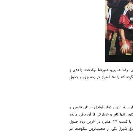
زی، رضا عنایتی، علیرضا نیکبخت واحدی و
اکبر میثاقیان بود. بهترین عملکرد این تیم در لیگ برتر به فصل ۸۷-۸۶ باز می‌گردد که با ۵۰ امتیاز در رده چهارم جدول
ان، به عنوان نماد فوتبال استان فارس و
ن تنها نام و خاطراتی از آن باقی مانده
است. برق شیراز در ۸ دوره نخست لیگ برتر حضور داشت و در فصل ۸۸-۸۷ با کسب ۲۴ امتیاز، در آخرین رده جدول
ق شیراز یکی از عجیب‌ترین سقوط‌ها در