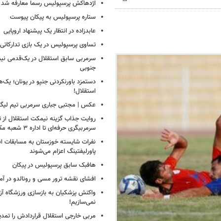
اژدهاکش پرسپولیس رسما معارفه شد
ستاره پرسپولیس به پیکان پیوست
عابدزاده در انتظار یک پیشنهاد اروپایی
تساوی پرسپولیس در یک بازی تدارکاتی
سرمربی سابق استقلال در یک‌قدمی نیم
جنوبی
دستمزد باورنکردنی جنپو در یونان؛ یک‌هف
استقلال!
عکس | مجتبی جباری سرمربی تیم لیگ
روایت جذاب گزینه نیمکت استقلال از تر
سرمربیگری حرفه‌ای تا اداره ۳ شعبه مک‌دونالد!
نفرات شایسته خوزستان به مسابقات ان
پاورلیفتینگ اعزام می‌شوند
هافبک سابق پرسپولیس در پیکان
افشای نقشه ترور مسی و رونالدو در آمر
واکنش پزشکیان به بازسازی ورزشگاه آزا
نمی‌سازیم!
مربی خارجی استقلال قراردادش را تمدی