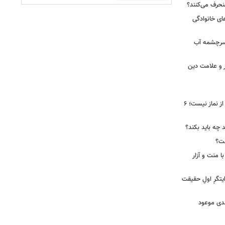
نحرف می‌کنند؟
ای خانوادگی
 سرچشمه آب
ر و علامت دین
تسبیح حضرت زهرا(س) فقط برای بعد از نماز نیست؛ ۶
د چه باید بکند؟
ست؟
ا منت و آزار
یتگرِ اولِ حقیقت
هدی موعود