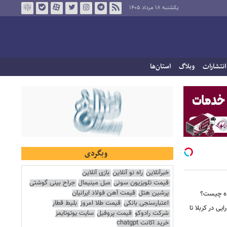
یکشنبه ۱۸ مرداد ۱۴۰۵
انتشارات
وبلاگ
استان‌ها
وبگردی
خبرآنلاین
راه نو آنلاین
بازی آنلاین
قیمت تلویزیون سونی
مبل مینیمال
جراح بینی گوشتی
پرشین هتل
قیمت آهن فولاد ایرانیان
ده چیست؟
اعتبارسنجی بانکی
قیمت طلا امروز
بلیط قطار
یی در کربلا تا
شرکت رادوکو
قیمت پروفیل
سایت یوتوتایمز
خرید اکانت chatgpt