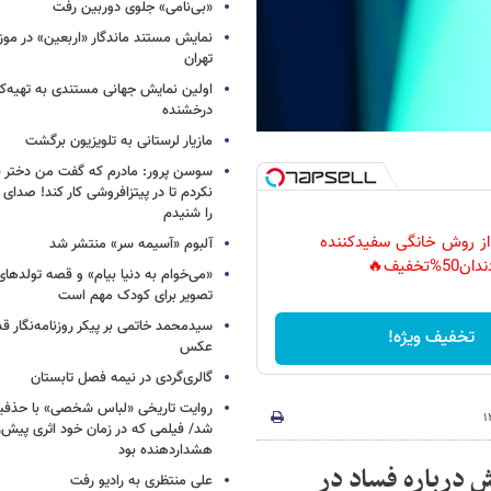
«بی‌نامی» جلوی دوربین رفت
نمایش مستند ماندگار «اربعین» در مو
تهران
اولین نمایش جهانی مستندی به تهیه‌کن
درخشنده
مازیار لرستانی به تلویزیون برگشت
سوسن پرور: مادرم که گفت من دختر 
نکردم تا در پیتزافروشی کار کند! صد
را شنیدم
 از روش خانگی سفیدکننده
آلبوم «آسیمه سر» منتشر شد
دان50%تخفیف🔥
«می‌خوام به دنیا بیام» و قصه تولده
تصویر برای کودک مهم است
سیدمحمد خاتمی بر پیکر روزنامه‌نگار قد
تخفیف ویژه!
عکس
گالری‌گردی در نیمه فصل تابستان
روایت تاریخی «لباس شخصی» با حذفیا
شد/ فیلمی که در زمان خود اثری پیش‌ر
هشداردهنده بود
 درباره فساد در
علی منتظری به رادیو رفت