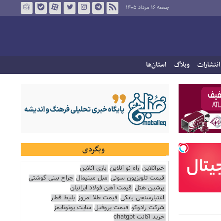
جمعه ۱۶ مرداد ۱۴۰۵
انتشارات
وبلاگ
استان‌ها
وبگردی
خبرآنلاین
راه نو آنلاین
بازی آنلاین
قیمت تلویزیون سونی
مبل مینیمال
جراح بینی گوشتی
پرشین هتل
قیمت آهن فولاد ایرانیان
اعتبارسنجی بانکی
قیمت طلا امروز
بلیط قطار
شرکت رادوکو
قیمت پروفیل
سایت یوتوتایمز
خرید اکانت chatgpt