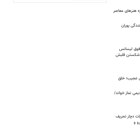
زه هنرهای معاصر
ندگی پوران
فوق‌ لیسانس
ای شکستن قلبش
ای عجیب؛ خلق
یمی نماز خواند/
ت دچار تحریف
و و