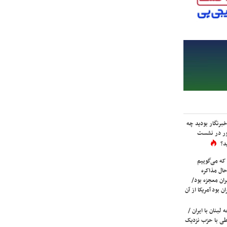
برنگار بودید چه
ور در نشست
د؟
که می‌گوییم
حال مذاکره
ران معجزه بود/
ن بود آمریکا از آن
لبنان با ایران /
ی با حزب نزدیک