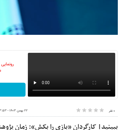
رونمایی
دن
۲۲ بهمن ۱۴۰۳ - ۱۳:۵۳
۰ نفر
ببینید| کارگردان «بازی را بکش»: زمان پژوهش