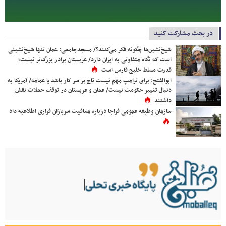
در بحث مشارکت کنید
شیخ‌نشین‌ها چگونه فکر می‌کنند؟/ مسجدجامعی: عمان تنها شیخ‌نشینی
است که نگاه متفاوتی به ایران دارد/ عربستان برادر بزرگ‌تر نیست؛
قدرت مسلط خلیج فارس است
ابوالفتح: برای ترامپ مهم نیست تاج بر سر کار باشد یا عمامه/ آمریکا به
دنبال تغییر حکومت نیست/ عمان و عربستان در توقف حملات نقش
داشتند
سازمان وظیفه عمومی فراجا درباره معافیت سربازان فراری اطلاعیه داد