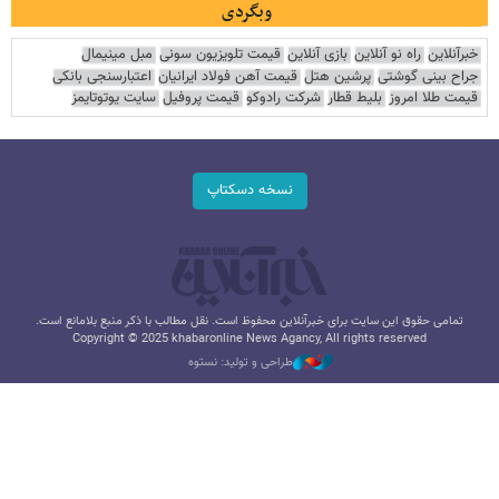
وبگردی
خبرآنلاین
راه نو آنلاین
بازی آنلاین
قیمت تلویزیون سونی
مبل مینیمال
جراح بینی گوشتی
پرشین هتل
قیمت آهن فولاد ایرانیان
اعتبارسنجی بانکی
قیمت طلا امروز
بلیط قطار
شرکت رادوکو
قیمت پروفیل
سایت یوتوتایمز
نسخه دسکتاپ
تمامی حقوق این سایت برای خبرآنلاین محفوظ است. نقل مطالب با ذکر منبع بلامانع است.
Copyright © 2025 khabaronline News Agancy, All rights reserved
طراحی و تولید: نستوه