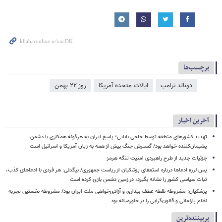
برچسب‌ها
دونالد ترامپ
ایالات متحده آمریکا
روز ۲۲ بهمن
آخرین اخبار
تهدید کشورهای منطقه توسط حاجی بابایی؛ پاسخ ایران به هرگونه همکاری با دشمن،
پشیمان‌کننده خواهد بود/ گسترش جنگ بیش از همه به زیان آمریکا و اسرائیل است
جزئیات جدید از طرح راهبردی امنیت تنگه هرمز
پس لرزه ادعاها درباره استعفای پزشکیان از ریاست جمهوری/ بیگدلی: هر فردی با ادعاهای کذب،
ثبات سیاسی کشور را نشانه بگیرد، در زمین دشمن بازی کرده است
پزشکیان: مشروطه نقطه عطف بیداری و آزادی‌خواهی ملت ایران بود/ مشروطه نخستین تجربه
نظام پارلمانی و قانون‌گرایی را در خاورمیانه بود
پربیننده‌ترین